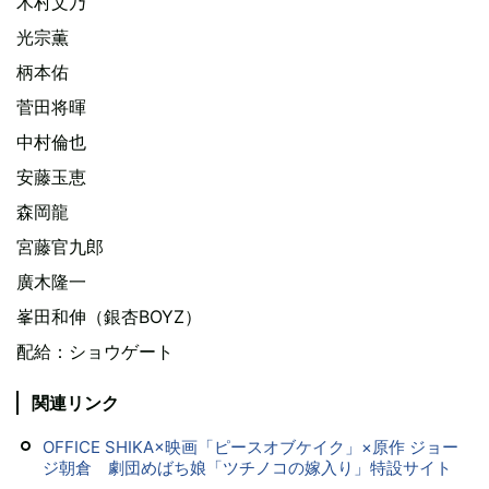
木村文乃
光宗薫
柄本佑
菅田将暉
中村倫也
安藤玉恵
森岡龍
宮藤官九郎
廣木隆一
峯田和伸（銀杏BOYZ）
配給：ショウゲート
関連リンク
OFFICE SHIKA×映画「ピースオブケイク」×原作 ジョー
ジ朝倉 劇団めばち娘「ツチノコの嫁入り」特設サイト