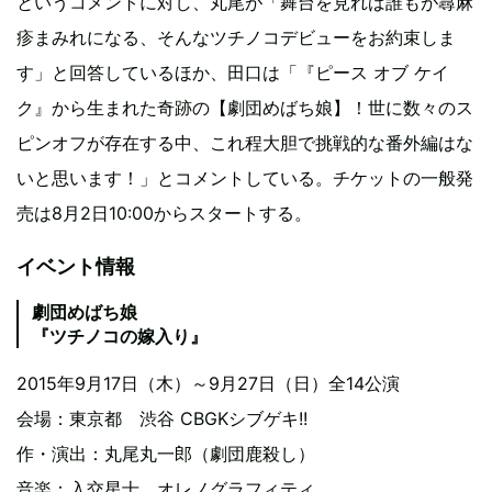
というコメントに対し、丸尾が「舞台を見れば誰もが蕁麻
疹まみれになる、そんなツチノコデビューをお約束しま
す」と回答しているほか、田口は「『ピース オブ ケイ
ク』から生まれた奇跡の【劇団めばち娘】！世に数々のス
ピンオフが存在する中、これ程大胆で挑戦的な番外編はな
いと思います！」とコメントしている。チケットの一般発
売は8月2日10:00からスタートする。
イベント情報
劇団めばち娘
『ツチノコの嫁入り』
2015年9月17日（木）～9月27日（日）全14公演
会場：東京都 渋谷 CBGKシブゲキ!!
作・演出：丸尾丸一郎（劇団鹿殺し）
音楽：入交星士、オレノグラフィティ