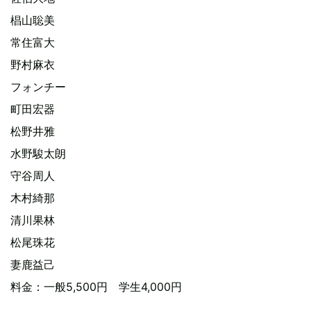
椙山聡美
常住富大
野村麻衣
フォンチー
町田宏器
松野井雅
水野駿太朗
守谷周人
木村綺那
清川果林
松尾珠花
妻鹿益己
料金：一般5,500円 学生4,000円