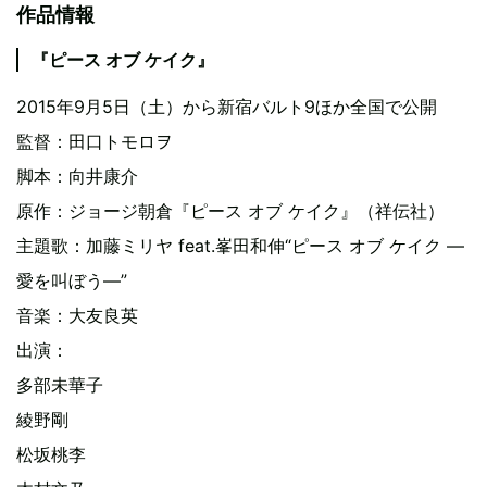
作品情報
『ピース オブ ケイク』
2015年9月5日（土）から新宿バルト9ほか全国で公開
監督：田口トモロヲ
脚本：向井康介
原作：ジョージ朝倉『ピース オブ ケイク』（祥伝社）
主題歌：加藤ミリヤ feat.峯田和伸“ピース オブ ケイク ―
愛を叫ぼう―”
音楽：大友良英
出演：
多部未華子
綾野剛
松坂桃李