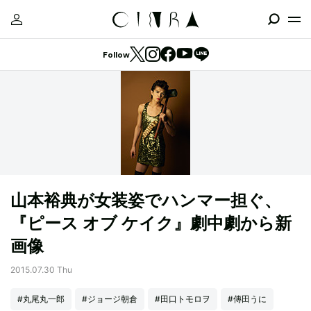
Follow
山本裕典が女装姿でハンマー担ぐ、
『ピース オブ ケイク』劇中劇から新
画像
2015.07.30 Thu
#丸尾丸一郎
#ジョージ朝倉
#田口トモロヲ
#傳田うに