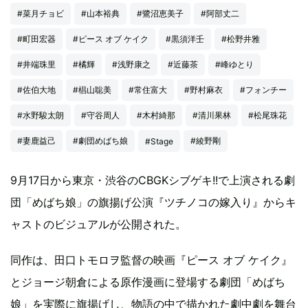
#菜月チョビ
#山本裕典
#鷺沼恵美子
#阿部丈二
#町田宏器
#ピース オブ ケイク
#黒須洋壬
#松野井雅
#井端珠里
#橘輝
#浅野康之
#近藤茶
#峰ゆとり
#佐伯大地
#椙山聡美
#常住富大
#野村麻衣
#フォンチー
#水野駿太朗
#守谷周人
#木村綺那
#清川果林
#松尾珠花
#妻鹿益己
#劇団めばち娘
#綾野剛
#Stage
9月17日から東京・渋谷のCBGKシブゲキ!!で上演される劇
団「めばち娘」の旗揚げ公演『ツチノコの嫁入り』からキ
ャストのビジュアルが公開された。
同作は、田口トモロヲ監督の映画『ピース オブ ケイク』
とジョージ朝倉による原作漫画に登場する劇団「めばち
娘」を実際に旗揚げし、物語の中で描かれた劇中劇を舞台