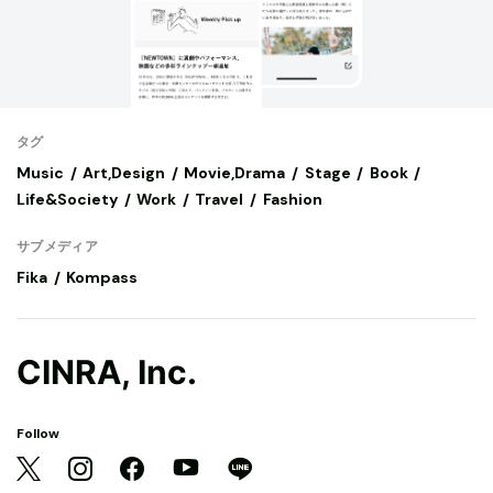
タグ
Music
Art,Design
Movie,Drama
Stage
Book
Life&Society
Work
Travel
Fashion
サブメディア
Fika
Kompass
CINRA, Inc.
Follow