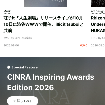
Music
Art,Design
荘子it『人生劇場』リリースライブが10月
Rhizo
10日に渋谷WWWで開催。illicit tsuboiと
Unde
共演
NUK
by CINRA編集部
by 
2026.08.06
0
2026.08.0
Special Feature
CINRA Inspiring Awards
Edition 2026
詳しくみる