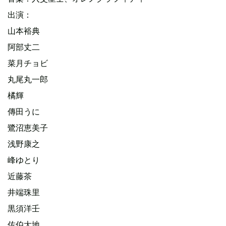
出演：
山本裕典
阿部丈二
菜月チョビ
丸尾丸一郎
橘輝
傳田うに
鷺沼恵美子
浅野康之
峰ゆとり
近藤茶
井端珠里
黒須洋壬
佐伯大地