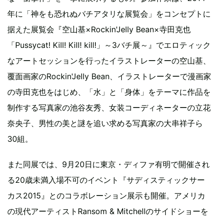
年に「神をも恐れぬバチアタリな展覧会」をコンセプトに
据えた展覧会『空山基×Rockin'Jelly Bean×寺田克也
「Pussycat! Kill! Kill! kill!」～3バチ展～』でエロティック
なアートセッションを行ったイラストレーターの空山基、
覆面画家のRockin'Jelly Bean、イラストレーターで漫画家
の寺田克也をはじめ、「水」と「身体」をテーマに作品を
制作する写真家の池谷友秀、女装コーディネーターの立花
奈央子、男性の美と謎を追い求める写真家の大串祥子ら
30組。
また同展では、9月20日に東京・ディファ有明で開催され
る20歳未満入場不可のイベント『サディスティックサー
カス2015』とのコラボレーション展示も開催。アメリカ
の現代アーティストRansom & Mitchellのサイドショーを