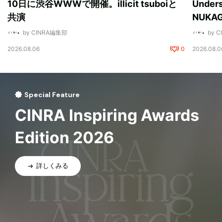
10日に渋谷WWWで開催。illicit tsuboiと
Unde
共演
NUK
by CINRA編集部
by 
2026.08.06
0
2026.08.0
Special Feature
CINRA Inspiring Awards
Edition 2026
詳しくみる