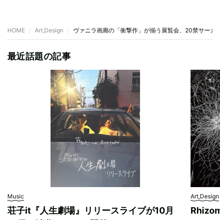
HOME
Art,Design
ヴァニラ画廊の「衝撃作」が揃う展覧会、20禁サーカ
最近話題の記事
Music
Art,Design
荘子it『人生劇場』リリースライブが10月
Rhizo