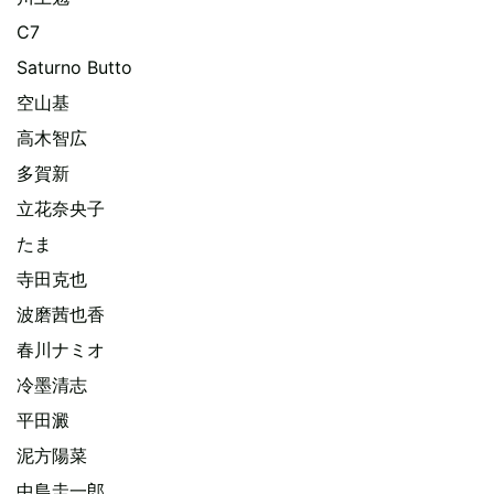
C7
Saturno Butto
空山基
高木智広
多賀新
立花奈央子
たま
寺田克也
波磨茜也香
春川ナミオ
冷墨清志
平田澱
泥方陽菜
中島圭一郎