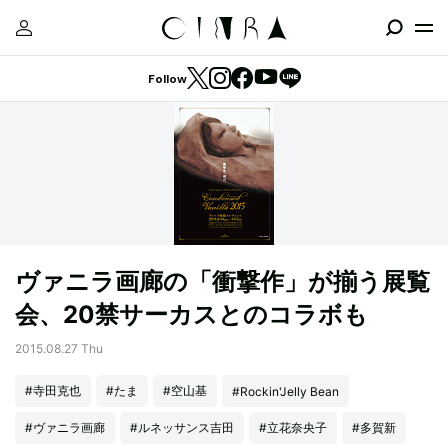
Follow
ヴァニラ画廊の「衝撃作」が揃う展覧
会、20禁サーカスとのコラボも
2015.08.27 Thu
#寺田克也
#たま
#空山基
#Rockin'Jelly Bean
#ヴァニラ画廊
#ルネッサンス吉田
#立花奈央子
#多賀新