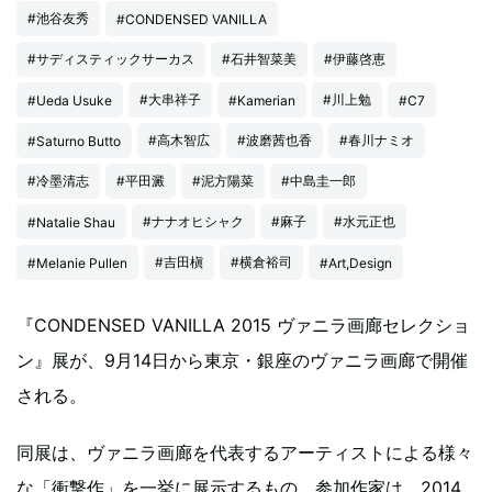
#池谷友秀
#CONDENSED VANILLA
#サディスティックサーカス
#石井智菜美
#伊藤啓恵
#大串祥子
#川上勉
#Ueda Usuke
#Kamerian
#C7
#高木智広
#波磨茜也香
#春川ナミオ
#Saturno Butto
#冷墨清志
#平田澱
#泥方陽菜
#中島圭一郎
#ナナオヒシャク
#麻子
#水元正也
#Natalie Shau
#吉田槇
#横倉裕司
#Melanie Pullen
#Art,Design
『CONDENSED VANILLA 2015 ヴァニラ画廊セレクショ
ン』展が、9月14日から東京・銀座のヴァニラ画廊で開催
される。
同展は、ヴァニラ画廊を代表するアーティストによる様々
な「衝撃作」を一挙に展示するもの。参加作家は、2014