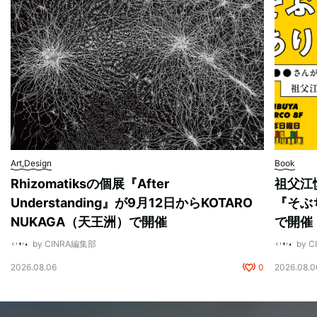
Art,Design
Book
Rhizomatiksの個展『After
祖父江
Understanding』が9月12日からKOTARO
『そぶ
NUKAGA（天王洲）で開催
で開催
by CINRA編集部
by 
2026.08.06
0
2026.08.0