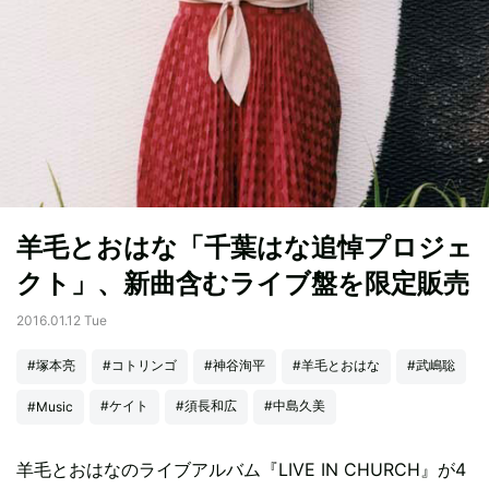
羊毛とおはな「千葉はな追悼プロジェ
クト」、新曲含むライブ盤を限定販売
2016.01.12 Tue
#塚本亮
#コトリンゴ
#神谷洵平
#羊毛とおはな
#武嶋聡
#ケイト
#須長和広
#中島久美
#Music
羊毛とおはなのライブアルバム『LIVE IN CHURCH』が4