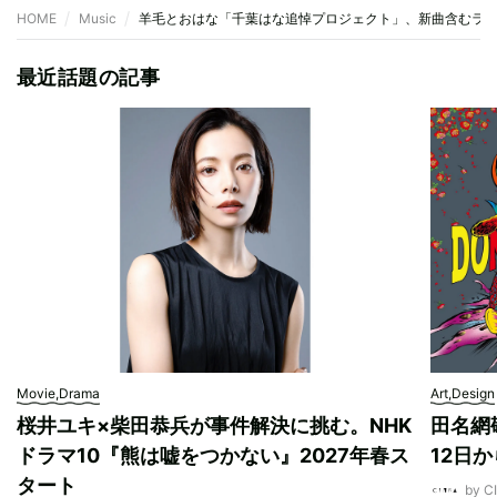
HOME
Music
羊毛とおはな「千葉はな追悼プロジェクト」、新曲含むラ
最近話題の記事
Movie,Drama
Art,Design
桜井ユキ×柴田恭兵が事件解決に挑む。NHK
田名網敬
ドラマ10『熊は嘘をつかない』2027年春ス
12日
タート
by 