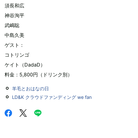
須長和広
神谷洵平
武嶋聡
中島久美
ゲスト：
コトリンゴ
ケイト（DadaD）
料金：5,800円（ドリンク別）
羊毛とおはなの日
LD&K クラウドファンディング we fan