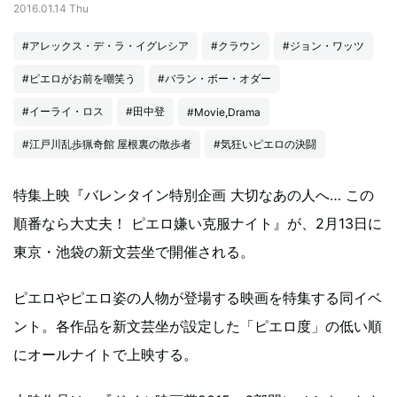
2016.01.14 Thu
#アレックス・デ・ラ・イグレシア
#クラウン
#ジョン・ワッツ
#ピエロがお前を嘲笑う
#バラン・ボー・オダー
#イーライ・ロス
#田中登
#Movie,Drama
#江戸川乱歩猟奇館 屋根裏の散歩者
#気狂いピエロの決闘
特集上映『バレンタイン特別企画 大切なあの人へ… この
順番なら大丈夫！ ピエロ嫌い克服ナイト』が、2月13日に
東京・池袋の新文芸坐で開催される。
ピエロやピエロ姿の人物が登場する映画を特集する同イベ
ント。各作品を新文芸坐が設定した「ピエロ度」の低い順
にオールナイトで上映する。