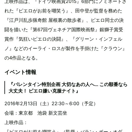
上映作品は、『ドイツ映画賞2015』6部門にノミネートさ
れた『ピエロがお前を嘲笑う』、田中登が監督を務めた
『江戸川乱歩猟奇館 屋根裏の散歩者』、ピエロ同士の決
闘を描いた『第67回ヴェネチア国際映画祭』銀獅子賞受
賞作『気狂いピエロの決闘』、『グリーン・インフェル
ノ』などのイーライ・ロスが製作を手掛けた『クラウン』
の4作品となる。
イベント情報
『バレンタイン特別企画 大切なあの人へ… この順番なら
大丈夫！ ピエロ嫌い克服ナイト』
2016年2月13日（土）22:30～6:00（予定）
会場：東京都 池袋 新文芸坐
上映作品：
『ピエロがお前を嘲笑う』（監督：バラン・ボー・オダ