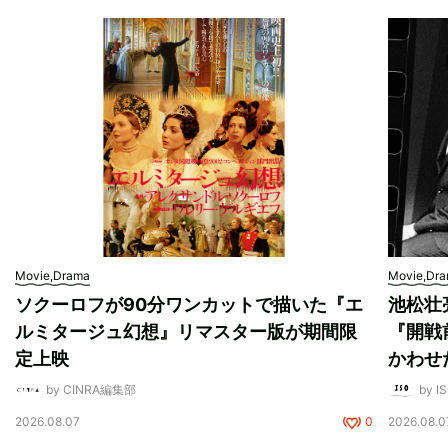
Movie,Drama
Movie,Dr
ソクーロフが90分ワンカットで描いた『エ
池松壮
ルミタージュ幻想』リマスター版が期間限
『開戦
定上映
かわせ
by CINRA編集部
by I
2026.08.07
0
2026.08.0