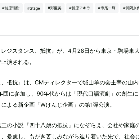
#前原瑞樹
#鄭亜美
#折原アキラ
#串尾一輝
#川隅奈
#Stage
レジスタンス、抵抗』が、4月28日から東京・駒場東
で上演される。
ス、抵抗』は、CMディレクターで城山羊の会主宰の山内
青年団に参加し、90年代からは「現代口語演劇」の創生
司による新企画「Wけんじ企画」の第1弾公演。
達三の小説『四十八歳の抵抗』になぞらえ、会社や家庭
え、憂慮し、もがき苦しみながら辿り着いた先で、社会