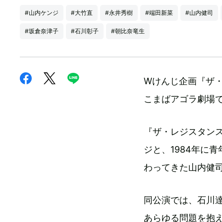
#山内ケンジ
#大竹直
#永井秀樹
#端田新菜
#山内健司
#坂倉奈津子
#石川彰子
#朝比奈竜生
Wけんじ企画『ザ・
こまばアゴラ劇場
『ザ・レジスタン
ジと、1984年に
わってきた山内健
同公演では、石川
あらゆる問題を抱