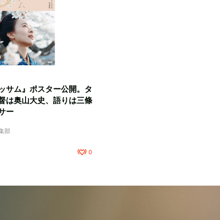
ッサム』ポスター公開。タ
督は奥山大史、語りは三條
サー
編集部
0