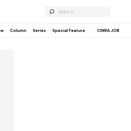
ew
Column
Series
Special Feature
CINRA JOB