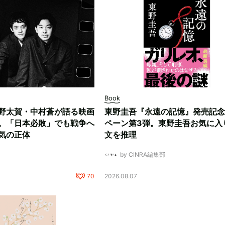
Book
野太賀・中村蒼が語る映画
東野圭吾『永遠の記憶』発売記念
。「日本必敗」でも戦争へ
ペーン第3弾。東野圭吾お気に入
気の正体
文を推理
by CINRA編集部
70
2026.08.07