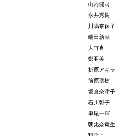
山内健司
永井秀樹
川隅奈保子
端田新菜
大竹直
鄭亜美
折原アキラ
前原瑞樹
坂倉奈津子
石川彰子
串尾一輝
朝比奈竜生
料金：