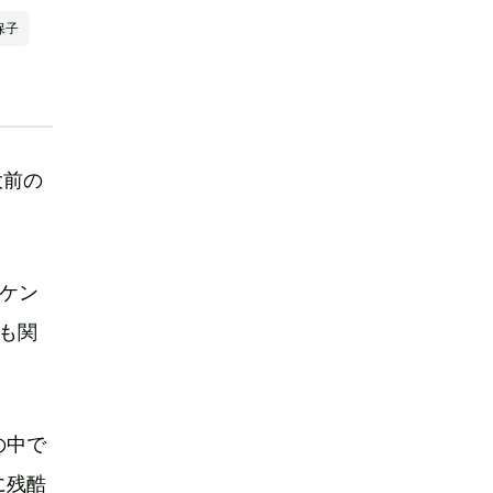
保子
大前の
ケン
にも関
の中で
に残酷