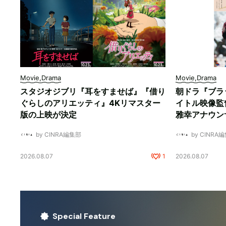
Movie,Drama
Movie,Drama
スタジオジブリ『耳をすませば』『借り
朝ドラ『ブラ
ぐらしのアリエッティ』4Kリマスター
イトル映像監
版の上映が決定
雅幸アナウン
by CINRA編集部
by CINRA
2026.08.07
1
2026.08.07
Special Feature