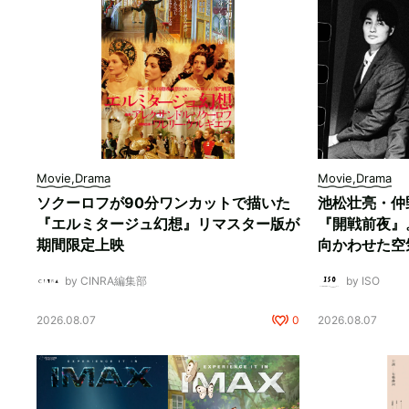
Movie,Drama
Movie,Drama
ソクーロフが90分ワンカットで描いた
池松壮亮・仲
『エルミタージュ幻想』リマスター版が
『開戦前夜』
期間限定上映
向かわせた空
by CINRA編集部
by ISO
2026.08.07
0
2026.08.07