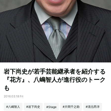
岩下尚史が若手芸能継承者を紹介する
『花方』、八嶋智人が進行役のトーク
も
2016.03.18 Fri
#八嶋智人
#岩下尚史
#片岡千之助
#清元昂洋
#Stage