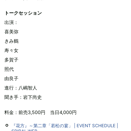
トークセッション
出演：
喜美弥
きみ鶴
寿々女
多賀子
照代
由良子
進行：八嶋智人
聞き手：岩下尚史
料金：前売3,500円 当日4,000円
『花方』～第二章「若松の宴」 | EVENT SCHEDULE |