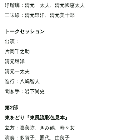
浄瑠璃：清元一太夫、清元國恵太夫
三味線：清元昂洋、清元美十郎
トークセッション
出演：
片岡千之助
清元昂洋
清元一太夫
進行：八嶋智人
聞き手：岩下尚史
第2部
東をどり『東風流彩色見本』
立方：喜美弥、きみ鶴、寿々女
演奏：多賀子、照代、由良子