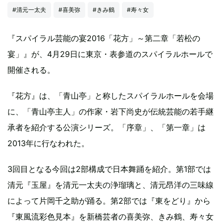
#清元一太夫
#喜美弥
#きみ鶴
#寿々女
『スパイラル芸能の宴2016「花方」～第二章「若松の
宴」』が、4月29日に東京・表参道のスパイラルホールで
開催される。
『花方』は、「青山亭」と称したスパイラルホールを会場
に、「青山亭主人」の作家・岩下尚史が伝統芸能の若手継
承者を紹介する公演シリーズ。「序章」、「第一章」は
2013年に行なわれた。
3回目となる今回は2部構成で日本舞踊を紹介。第1部では
清元『玉屋』を清元一太夫の浄瑠璃と、清元昂洋の三味線
によって片岡千之助が踊る。第2部では『東をどり』から
『東風流彩色見本』を新橋芸者の喜美弥、きみ鶴、寿々女