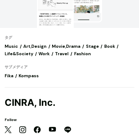
タグ
Music
Art,Design
Movie,Drama
Stage
Book
Life&Society
Work
Travel
Fashion
サブメディア
Fika
Kompass
CINRA, Inc.
Follow