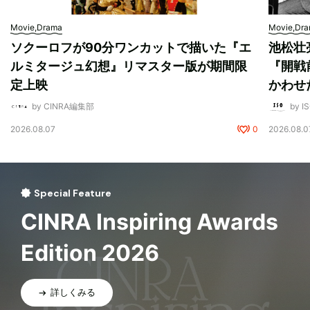
Movie,Drama
Movie,Dr
ソクーロフが90分ワンカットで描いた『エ
池松壮
ルミタージュ幻想』リマスター版が期間限
『開戦
定上映
かわせ
by CINRA編集部
by I
2026.08.07
0
2026.08.0
Special Feature
CINRA Inspiring Awards
Edition 2026
詳しくみる