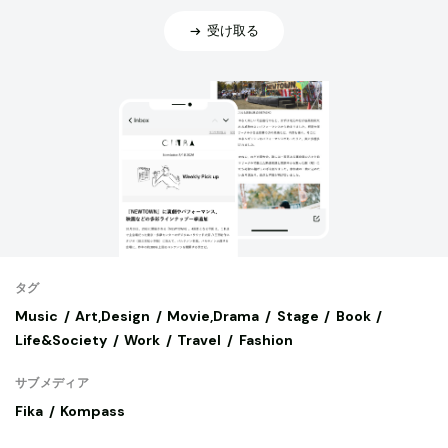
受け取る
タグ
Music
Art,Design
Movie,Drama
Stage
Book
Life&Society
Work
Travel
Fashion
サブメディア
Fika
Kompass