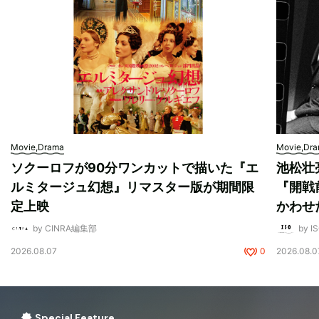
Movie,Drama
Movie,Dr
ソクーロフが90分ワンカットで描いた『エ
池松壮
ルミタージュ幻想』リマスター版が期間限
『開戦
定上映
かわせ
by CINRA編集部
by I
2026.08.07
0
2026.08.0
Special Feature