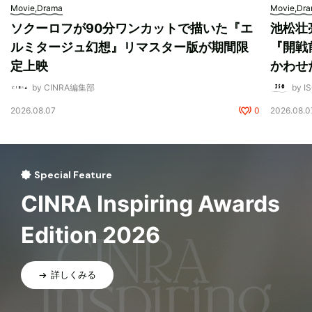
Movie,Drama
Movie,Dr
ソクーロフが90分ワンカットで描いた『エ
池松壮
ルミタージュ幻想』リマスター版が期間限
『開戦
定上映
かわせ
by CINRA編集部
by I
2026.08.07
0
2026.08.0
Special Feature
CINRA Inspiring Awards
Edition 2026
詳しくみる