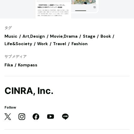
タグ
Music
Art,Design
Movie,Drama
Stage
Book
Life&Society
Work
Travel
Fashion
サブメディア
Fika
Kompass
CINRA, Inc.
Follow