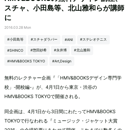
スチャ、小田島等、北山雅和らが講師
に
2016.03.28 Mon
#小田島等
#スチャダラパー
#ステレオテニス
#ANI
#惣田紗希
#永井博
#北山雅和
#SHINCO
#HMV&BOOKS TOKYO
#Art,Design
無料のレクチャー企画『「HMV&BOOKSデザイン専門学
校」-開校編-』が、4月1日から東京・渋谷の
HMV&BOOKS TOKYOで開催される。
同企画は、4月1日から3日間にわたってHMV&BOOKS
TOKYOで行なわれる『ミュージック・ジャケット大賞
2016』の会場投票にあわせて開催。これまでに数多くの