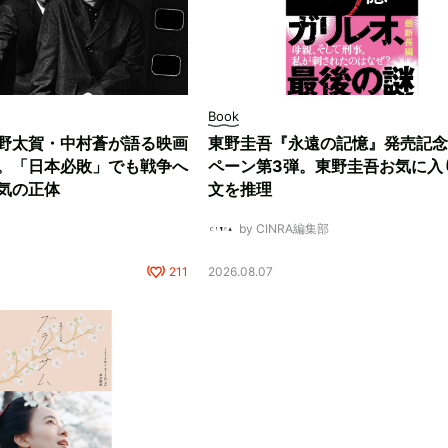
Book
野太賀・中村蒼が語る映画
東野圭吾『永遠の記憶』発売記念
。「日本必敗」でも戦争へ
ペーン第3弾。東野圭吾お気に入
気の正体
文を推理
by CINRA編集部
211
2026.08.07