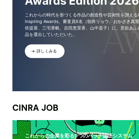
Awards Edition 2026
これからの時代を形づくる作品の創造性や芸術性を讃えるCI
Inspiring Awards。審査員6名（朝井リョウ、おかざき真
依提亜、三宅香帆、吉田恵里香、山中遥子）に、意欲あふ
品を選出していただいた。
詳しくみる
CINRA JOB
これからの企業を彩る9つのバッヂ認証システム