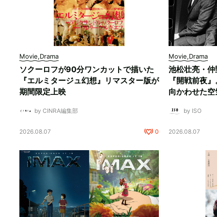
Movie,Drama
Movie,Drama
ソクーロフが90分ワンカットで描いた
池松壮亮・仲
『エルミタージュ幻想』リマスター版が
『開戦前夜』
期間限定上映
向かわせた空
by CINRA編集部
by ISO
2026.08.07
0
2026.08.07