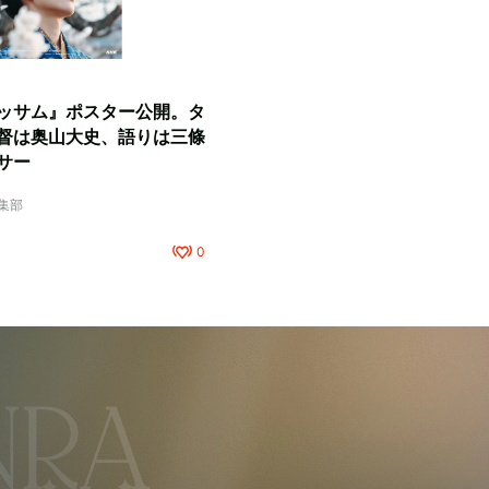
ッサム』ポスター公開。タ
督は奥山大史、語りは三條
サー
編集部
0