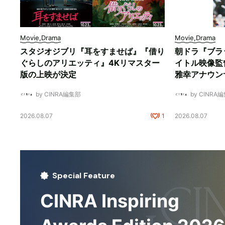
Movie,Drama
Movie,Drama
スタジオジブリ『耳をすませば』『借り
朝ドラ『ブラ
ぐらしのアリエッティ』4Kリマスター
イトル映像監
版の上映が決定
雅幸アナウン
by CINRA編集部
by CINRA
2026.08.07
1
2026.08.07
Special Feature
CINRA Inspiring