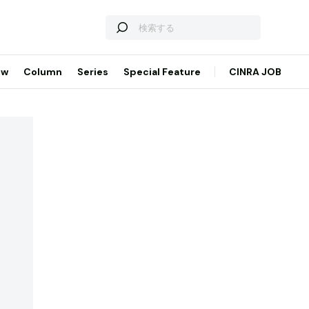
ew
Column
Series
Special Feature
CINRA JOB