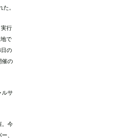
れた。
。実行
催地で
8日の
開催の
ャルサ
催。今
パー、