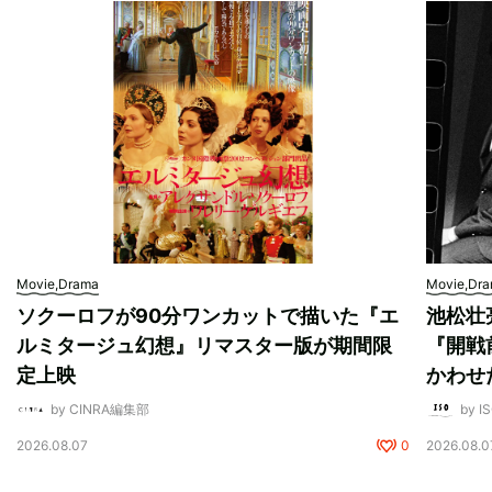
Movie,Drama
Movie,Dr
ソクーロフが90分ワンカットで描いた『エ
池松壮
ルミタージュ幻想』リマスター版が期間限
『開戦
定上映
かわせ
by CINRA編集部
by I
2026.08.07
0
2026.08.0