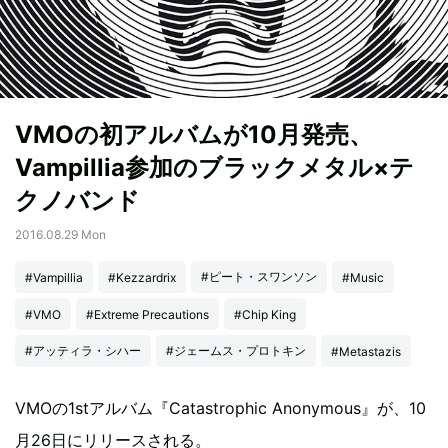
VMOの初アルバムが10月発売、
Vampillia参加のブラックメタル×テ
クノバンド
2016.08.29 Mon
#ピート・スワンソン
#Vampillia
#Kezzardrix
#Music
#VMO
#Extreme Precautions
#Chip King
#アッティラ・シハー
#ジェームス・プロトキン
#Metastazis
VMOの1stアルバム『Catastrophic Anonymous』が、10
月26日にリリースされる。