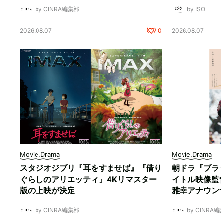
by CINRA編集部
by ISO
2026.08.07
0
2026.08.07
Movie,Drama
Movie,Drama
スタジオジブリ『耳をすませば』『借り
朝ドラ『ブラ
ぐらしのアリエッティ』4Kリマスター
イトル映像監
版の上映が決定
雅幸アナウン
by CINRA編集部
by CINRA