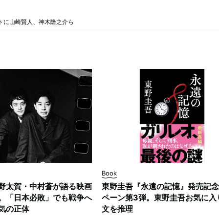
トに山崎賢人、神木隆之介ら
Book
野太賀・中村蒼が語る映画
東野圭吾『永遠の記憶』発売記念
。「日本必敗」でも戦争へ
ペーン第3弾。東野圭吾お気に入
気の正体
文を推理