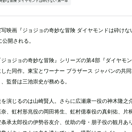
奇妙な冒険 ダイヤモンドは砕けない 第一章
写映画『ジョジョの奇妙な冒険 ダイヤモンドは砕けない
夏に公開される。
『ジョジョの奇妙な冒険』シリーズの第4部『ダイヤモ
した同作。東宝とワーナー ブラザース ジャパンの共同
り、監督は三池崇史が務める。
役を演じるのは山崎賢人。さらに広瀬康一役の神木隆之
菜奈、虹村形兆役の岡田将生、虹村億泰役の真剣佑、片
空条承太郎役の伊勢谷友介、仗助の母・朋子役の観月あ