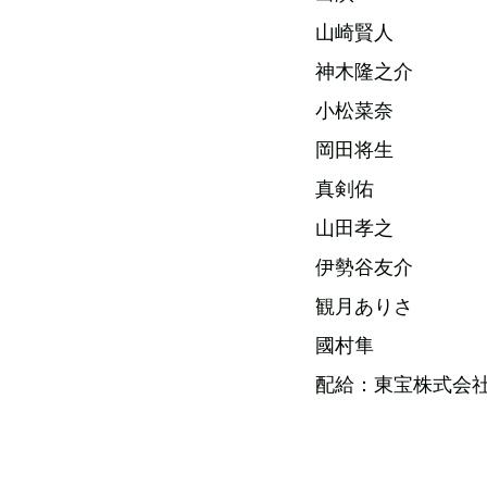
山崎賢人
神木隆之介
小松菜奈
岡田将生
真剣佑
山田孝之
伊勢谷友介
観月ありさ
國村隼
配給：東宝株式会社