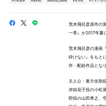
#小松菜奈
#真剣佑
#実写化
#ジョジョの
#Movie,Drama
荒木飛呂彦原作の実
一章』が2017年
荒木飛呂彦の漫画
砕けない』をもとに
作・配給作品とな
主人公・東方仗助
岸由花子役の小松
郎役の山田孝之、