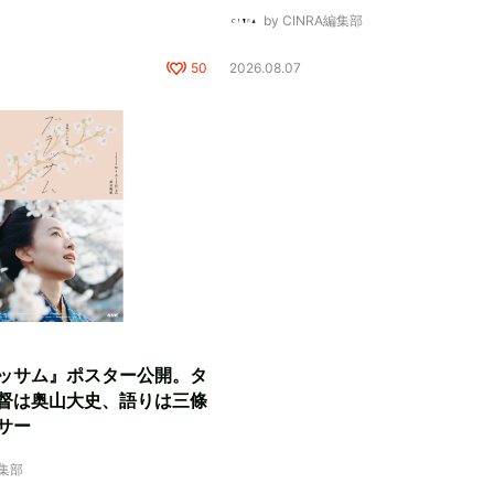
by CINRA編集部
50
2026.08.07
ッサム』ポスター公開。タ
督は奥山大史、語りは三條
サー
編集部