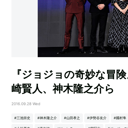
『ジョジョの奇妙な冒険
崎賢人、神木隆之介ら
2016.09.28 Wed
#三池崇史
#神木隆之介
#山田孝之
#伊勢谷友介
#國村隼