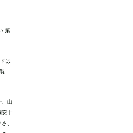
 第
ンドは
製
介、山
桐安十
りさ、