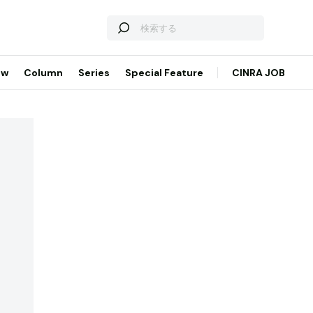
ew
Column
Series
Special Feature
CINRA JOB