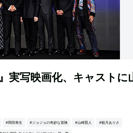
』実写映画化、キャストに
#岡田将生
#ジョジョの奇妙な冒険
#山崎賢人
#観月ありさ