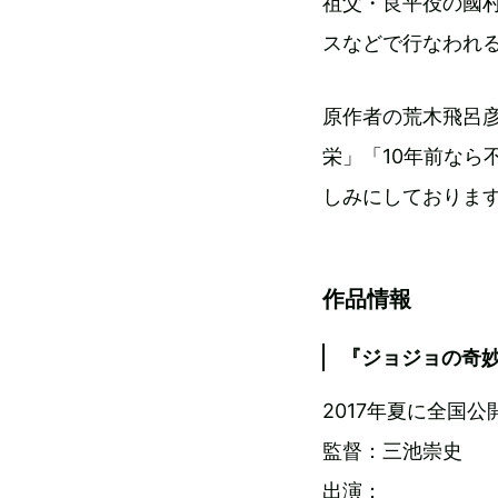
祖父・良平役の國
スなどで行なわれ
原作者の荒木飛呂彦
栄」「10年前なら
しみにしておりま
作品情報
『ジョジョの奇妙
2017年夏に全国公
監督：三池崇史
出演：