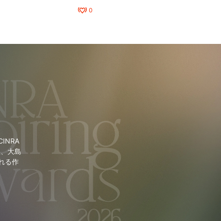
0
NRA
里、大島
れる作