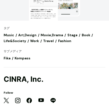
タグ
Music
Art,Design
Movie,Drama
Stage
Book
Life&Society
Work
Travel
Fashion
サブメディア
Fika
Kompass
CINRA, Inc.
Follow