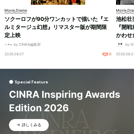
Movie,Drama
Movie,Dr
ソクーロフが90分ワンカットで描いた『エ
池松壮
ルミタージュ幻想』リマスター版が期間限
『開戦
定上映
かわせ
by CINRA編集部
by I
2026.08.07
0
2026.08.0
Special Feature
CINRA Inspiring Awards
Edition 2026
詳しくみる