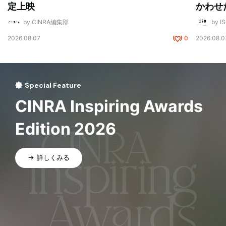
定上映
かわせ
by CINRA編集部
by I
2026.08.07
0
2026.08.0
Special Feature
CINRA Inspiring Awards
Edition 2026
詳しくみる