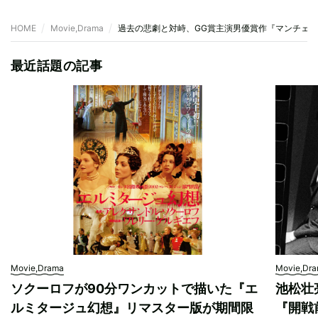
HOME
Movie,Drama
過去の悲劇と対峙、GG賞主演男優賞作『マンチェ
最近話題の記事
Movie,Drama
Movie,Dr
ソクーロフが90分ワンカットで描いた『エ
池松壮
ルミタージュ幻想』リマスター版が期間限
『開戦