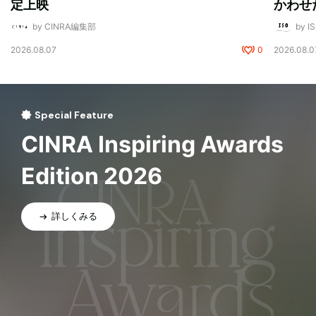
定上映
かわせ
by CINRA編集部
by I
2026.08.07
0
2026.08.0
Special Feature
CINRA Inspiring Awards
Edition 2026
詳しくみる