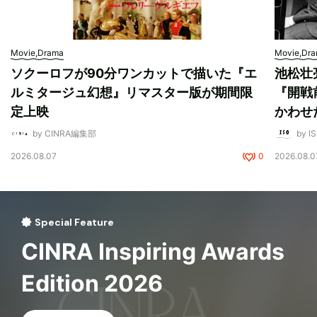
Movie,Drama
Movie,Dr
ソクーロフが90分ワンカットで描いた『エ
池松壮
ルミタージュ幻想』リマスター版が期間限
『開戦
定上映
かわせ
by CINRA編集部
by I
2026.08.07
0
2026.08.0
Special Feature
CINRA Inspiring Awards
Edition 2026