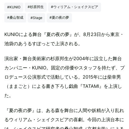
#杉原邦生
#ウィリアム・シェイクスピア
#KUNIO
#桑山智成
#夏の夜の夢
#Stage
KUNIOによる舞台『夏の夜の夢』が、8月23日から東京・
池袋のあうるすぽっとで上演される。
演出家・舞台美術家の杉原邦生が2004年に設立した舞台
カンパニー・KUNIO。固定の俳優やスタッフを持たず、プ
ロデュース公演形式で活動している。2015年には柴幸男
（ままごと）による書き下ろし戯曲『TATAMI』を上演し
た。
『夏の夜の夢』は、ある森を舞台に人間や妖精が入り乱れ
るウィリアム・シェイクスピアの喜劇。今回の上演台本に
は、シェイクスピア研究者の桑山智成（京都大学）による