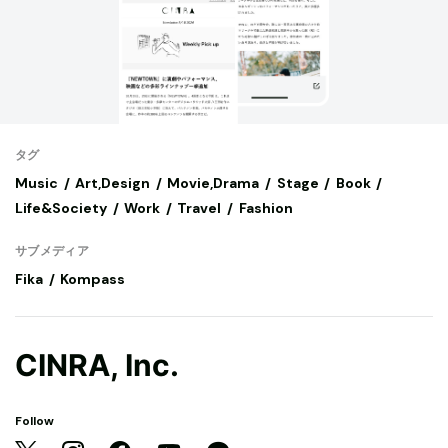
タグ
Music
Art,Design
Movie,Drama
Stage
Book
Life&Society
Work
Travel
Fashion
サブメディア
Fika
Kompass
CINRA, Inc.
Follow