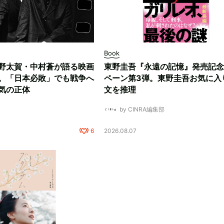
Book
野太賀・中村蒼が語る映画
東野圭吾『永遠の記憶』発売記念
。「日本必敗」でも戦争へ
ペーン第3弾。東野圭吾お気に入
気の正体
文を推理
by CINRA編集部
6
2026.08.07