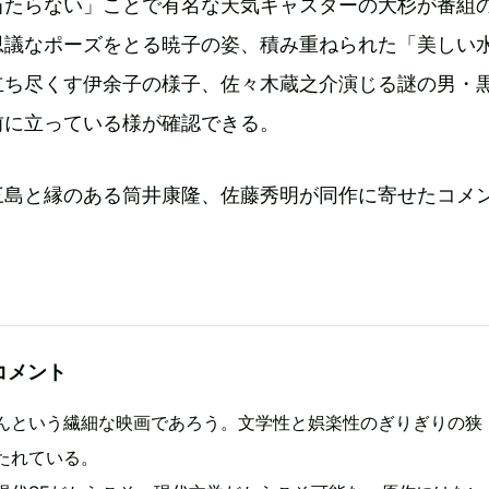
当たらない」ことで有名な天気キャスターの大杉が番組
思議なポーズをとる暁子の姿、積み重ねられた「美しい
立ち尽くす伊余子の様子、佐々木蔵之介演じる謎の男・
前に立っている様が確認できる。
三島と縁のある筒井康隆、佐藤秀明が同作に寄せたコメ
コメント
んという繊細な映画であろう。文学性と娯楽性のぎりぎりの狭
たれている。