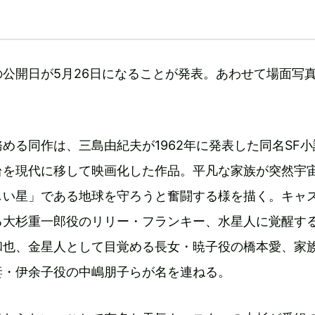
公開日が5月26日になることが発表。あわせて場面写
める同作は、三島由紀夫が1962年に発表した同名SF小
台を現代に移して映画化した作品。平凡な家族が突然宇
しい星」である地球を守ろうと奮闘する様を描く。キャ
る大杉重一郎役のリリー・フランキー、水星人に覚醒す
和也、金星人として目覚める長女・暁子役の橋本愛、家
妻・伊余子役の中嶋朋子らが名を連ねる。