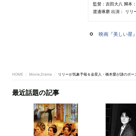
監督：吉田大八 脚本
渡邊琢磨 出演： リリ
映画『美しい星』
HOME
Movie,Drama
リリーが気象予報＆金星人・橋本愛が謎のポー
最近話題の記事