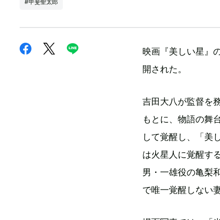
#甲斐聖太郎
映画『美しい星』の
開された。
吉田大八が監督を務
もとに、物語の舞
して覚醒し、「美
は火星人に覚醒す
男・一雄役の亀梨
で唯一覚醒しない