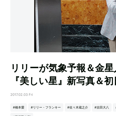
リリーが気象予報＆金
『美しい星』新写真＆初
2017.02.03 Fri
#橋本愛
#リリー・フランキー
#佐々木蔵之介
#吉田大八