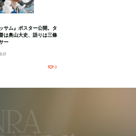
ッサム』ポスター公開。タ
督は奥山大史、語りは三條
サー
編集部
0