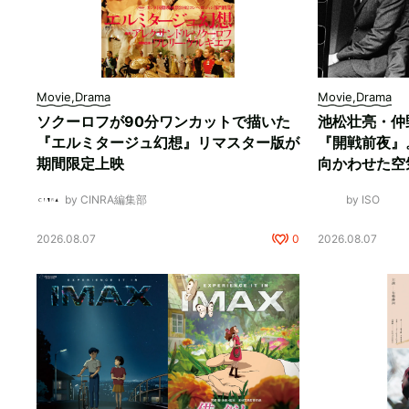
Movie,Drama
Movie,Drama
ソクーロフが90分ワンカットで描いた
池松壮亮・仲
『エルミタージュ幻想』リマスター版が
『開戦前夜』
期間限定上映
向かわせた空
by CINRA編集部
by ISO
2026.08.07
0
2026.08.07