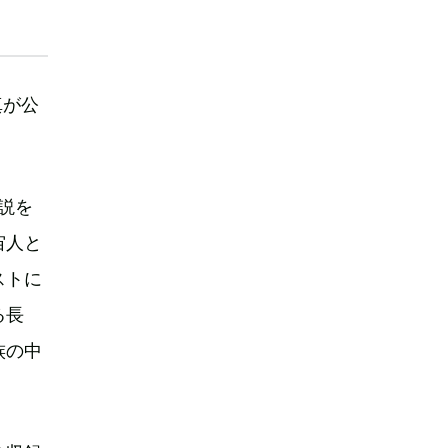
真が公
説を
宙人と
ストに
る長
族の中