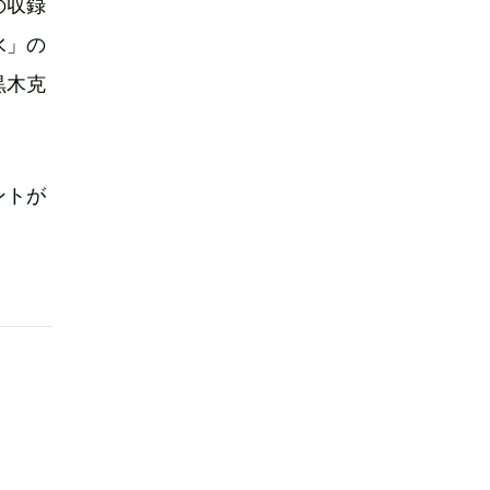
の収録
水」の
黒木克
ントが