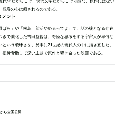
現代SFだからこそ、現代文学だからこそ可能な、原作にはない
、観客の心は癒されるのである。
コメント
野ばら」や「桐島、部活やめるってよ」で、話の核となる存在
つきで朧化した吉田監督は、奇怪な思考をする宇宙人が卑俗な
いという曖昧さを、見事に21世紀の現代人の中に描き直した。
、換骨奪胎して深い主題で原作と響き合った映画である。
金）から全国公開