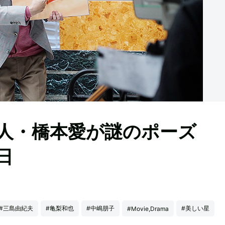
星人・橋本愛が謎のポーズ
日
#三島由紀夫
#亀梨和也
#中嶋朋子
#美しい星
#Movie,Drama