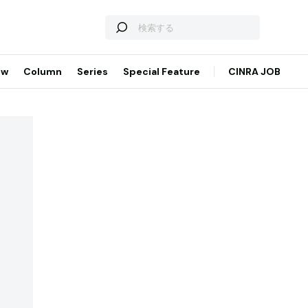
ew
Column
Series
Special Feature
CINRA JOB