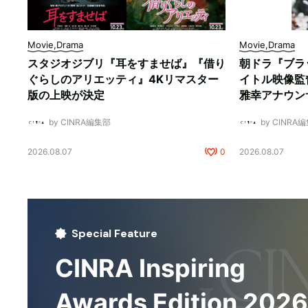
Movie,Drama
Movie,Drama
スタジオジブリ『耳をすませば』『借り
朝ドラ『ブラ
ぐらしのアリエッティ』4Kリマスター
イトル映像監
版の上映が決定
雅幸アナウン
by CINRA編集部
by CINRA
2026.08.07
0
2026.08.07
Special Feature
CINRA Inspiring
Awards Edition 2026