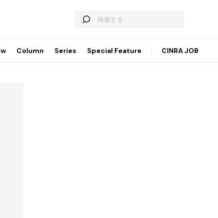
ew
Column
Series
Special Feature
CINRA JOB