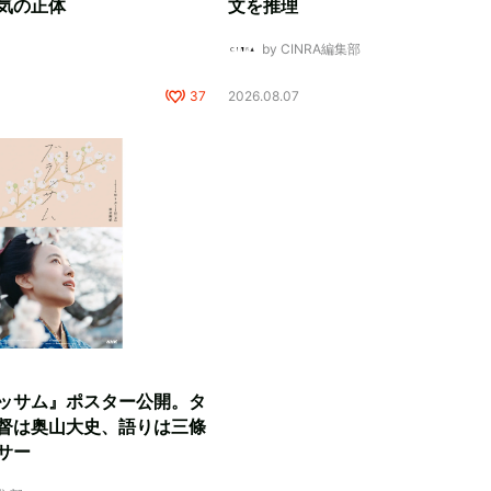
気の正体
文を推理
by CINRA編集部
37
2026.08.07
ッサム』ポスター公開。タ
督は奥山大史、語りは三條
サー