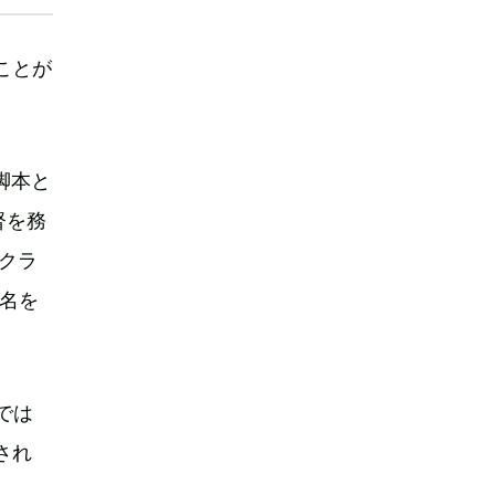
ことが
脚本と
督を務
クラ
が名を
では
され