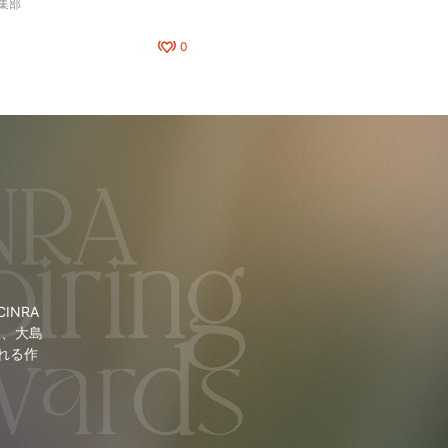
編集部
0
NRA
里、大島
れる作