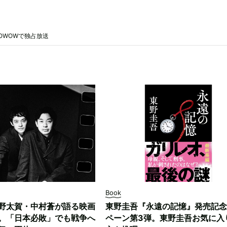
OWOWで独占放送
Book
野太賀・中村蒼が語る映画
東野圭吾『永遠の記憶』発売記念
。「日本必敗」でも戦争へ
ペーン第3弾。東野圭吾お気に入