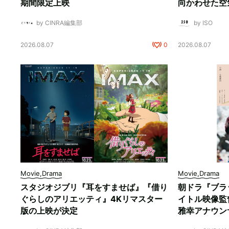
期間限定上映
向かわせた空
by CINRA編集部
by ISO
2026.08.07
0
2026.08.07
Movie,Drama
Movie,Drama
スタジオジブリ『耳をすませば』『借り
朝ドラ『ブラ
ぐらしのアリエッティ』4Kリマスター
イトル映像監
版の上映が決定
雅幸アナウン