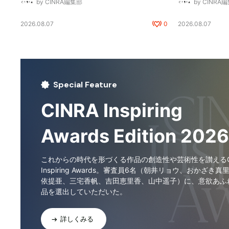
by CINRA編集部
by CINRA
2026.08.07
0
2026.08.07
Special Feature
CINRA Inspiring
Awards Edition 2026
これからの時代を形づくる作品の創造性や芸術性を讃えるCI
Inspiring Awards。審査員6名（朝井リョウ、おかざき真
依提亜、三宅香帆、吉田恵里香、山中遥子）に、意欲あふ
品を選出していただいた。
詳しくみる