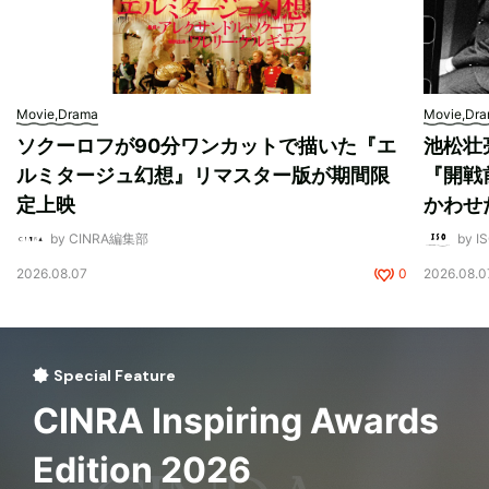
Movie,Drama
Movie,Dr
ソクーロフが90分ワンカットで描いた『エ
池松壮
ルミタージュ幻想』リマスター版が期間限
『開戦
定上映
かわせ
by CINRA編集部
by I
2026.08.07
0
2026.08.0
Special Feature
CINRA Inspiring Awards
Edition 2026