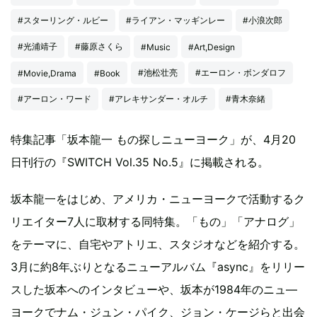
#スターリング・ルビー
#ライアン・マッギンレー
#小浪次郎
#光浦靖子
#藤原さくら
#Music
#Art,Design
#池松壮亮
#エーロン・ボンダロフ
#Movie,Drama
#Book
#アーロン・ワード
#アレキサンダー・オルチ
#青木奈緒
特集記事「坂本龍一 もの探しニューヨーク」が、4月20
日刊行の『SWITCH Vol.35 No.5』に掲載される。
坂本龍一をはじめ、アメリカ・ニューヨークで活動するク
リエイター7人に取材する同特集。「もの」「アナログ」
をテーマに、自宅やアトリエ、スタジオなどを紹介する。
3月に約8年ぶりとなるニューアルバム『async』をリリー
スした坂本へのインタビューや、坂本が1984年のニュ―
ヨークでナム・ジュン・パイク、ジョン・ケージらと出会