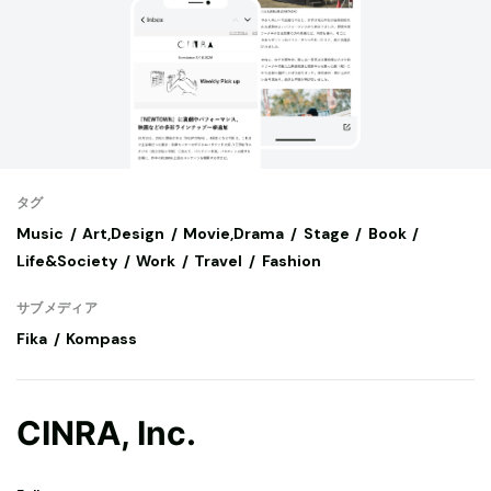
タグ
Music
Art,Design
Movie,Drama
Stage
Book
Life&Society
Work
Travel
Fashion
サブメディア
Fika
Kompass
CINRA, Inc.