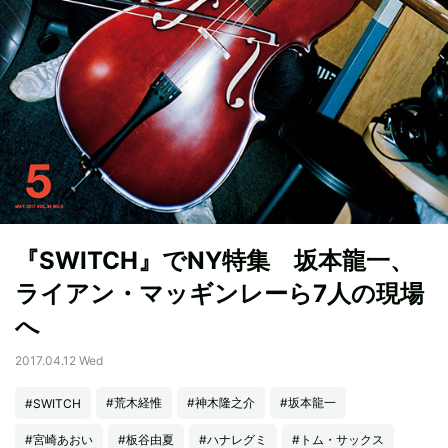
『SWITCH』でNY特集 坂本龍一、
ライアン・マッギンレーら7人の現場
へ
2017.04.12 Wed
#荒木経惟
#神木隆之介
#坂本龍一
#SWITCH
#宮崎あおい
#板谷由夏
#ハナレグミ
#トム・サックス