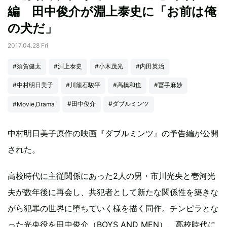
編 田中俊介が淵上泰史に「お前は俺
の犬だ」
2017.04.28 Fri
#須賀健太
#淵上泰史
#小木茂光
#内田英治
#中村明日美子
#川籠石駿平
#高橋和也
#冨手麻妙
#田中俊介
#ダブルミンツ
#Movie,Drama
中村明日美子原作の映画『ダブルミンツ』の予告編が公開
された。
高校時代に主従関係にあった2人の男・市川光央と壱河光
夫が数年後に再会し、共犯者として新たな関係性を築きな
がら犯罪の世界に堕ちていく様を描く同作。チンピラとな
った光央役を田中俊介（BOYS AND MEN）、高校時代に