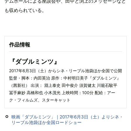
テムポールによる座談会や、田中と渕上のメッセージなど
も収められている。
作品情報
『ダブルミンツ』
2017年6月3日（土）からシネ・リーブル池袋ほか全国で公開
監督・脚本：内田英治 原作：中村明日美子『ダブルミンツ』
（茜新社） 出演： 淵上泰史 田中俊介 須賀健太 川籠石駿平
冨手麻妙 高橋和也 小木茂光 上映時間：100分 配給：アー
ク・フィルムズ、スターキャット
映画「ダブルミンツ」｜2017年6月3日（土）よりシネ・
リーブル池袋ほか全国ロードショー