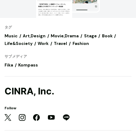
タグ
Music
Art,Design
Movie,Drama
Stage
Book
Life&Society
Work
Travel
Fashion
サブメディア
Fika
Kompass
CINRA, Inc.
Follow