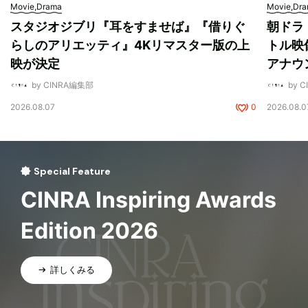
Movie,Drama
Movie,Dr
スタジオジブリ『耳をすませば』『借りぐ
朝ドラ
らしのアリエッティ』4Kリマスター版の上
トル映
映が決定
アナウ
by CINRA編集部
by 
2026.08.07
0
2026.08.0
Special Feature
CINRA Inspiring Awards
Edition 2026
詳しくみる