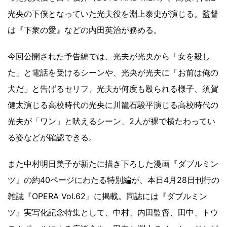
光央の下僕となっていた光夫役を淵上泰史が演じる。監督
は『下衆の愛』などの内田英治が務める。
今回公開された予告編では、光夫が光央から「女を殺し
た」と電話を受けるシーンや、光央が光夫に「お前は俺の
犬だ」と告げるセリフ、光夫が何度も殴られる様子、須賀
健太演じる高校時代の光央に川籠石駿平演じる高校時代の
光夫が「ワン」と吠えるシーン、2人が裸で横たわってい
る姿などが確認できる。
また中村明日美子が新たに描き下ろした漫画『ダブルミン
ツ』の約40ページにわたる特別編が、本日4月28日刊行の
雑誌『OPERA Vol.62』に掲載。同誌には『ダブルミン
ツ』実写化記念特集として、中村、内田監督、田中、トウ