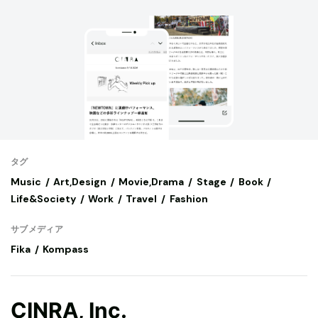
タグ
Music
Art,Design
Movie,Drama
Stage
Book
Life&Society
Work
Travel
Fashion
サブメディア
Fika
Kompass
CINRA, Inc.