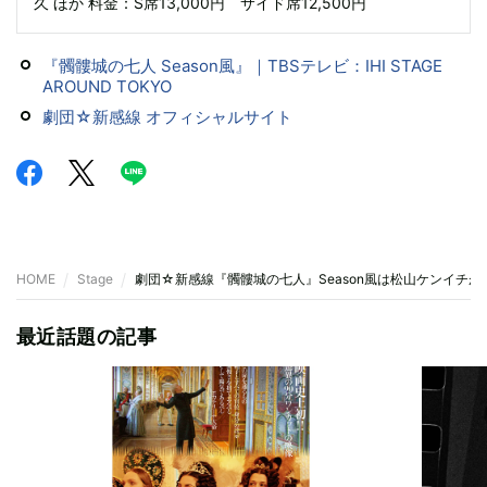
久 ほか 料金：S席13,000円 サイド席12,500円
『髑髏城の七人 Season風』｜TBSテレビ：IHI STAGE
AROUND TOKYO
劇団☆新感線 オフィシャルサイト
HOME
Stage
劇団☆新感線『髑髏城の七人』Season風は松山ケンイチが
最近話題の記事