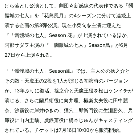
けら落とし公演として、劇団☆新感線の代表作である『髑
髏城の七人』を「花鳥風月」の4シーズンに分けて連続上
演する企画の第3弾公演。現在小栗旬を主演に迎えた
『「髑髏城の七人」Season 花』が上演されているほか、
阿部サダヲ主演の『「髑髏城の七人」Season鳥』が6月
27日から上演される。
『「髑髏城の七人」Season風』では、主人公の捨之介と
その敵・天魔王の2役を1人が演じる初演時のバージョン
が、13年ぶりに復活。捨之介と天魔王役を松山ケンイチが
演じる。さらに蘭兵衛役に向井理、極楽太夫役に田中麗
奈、沙霧役に岸井ゆきの、狸穴二郎衛門役に生瀬勝久、兵
庫役に山内圭哉、贋鉄斎役に橋本じゅんがキャスティング
されている。チケットは7月16日10:00から販売開始。