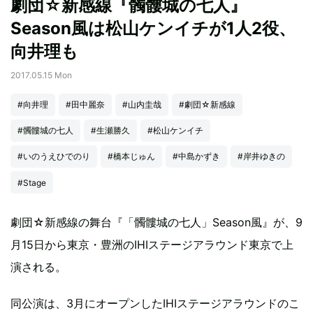
劇団☆新感線『髑髏城の七人』
Season風は松山ケンイチが1人2役、
向井理も
2017.05.15 Mon
#向井理
#田中麗奈
#山内圭哉
#劇団☆新感線
#髑髏城の七人
#生瀬勝久
#松山ケンイチ
#いのうえひでのり
#橋本じゅん
#中島かずき
#岸井ゆきの
#Stage
劇団☆新感線の舞台『「髑髏城の七人」Season風』が、9
月15日から東京・豊洲のIHIステージアラウンド東京で上
演される。
同公演は、3月にオープンしたIHIステージアラウンドのこ