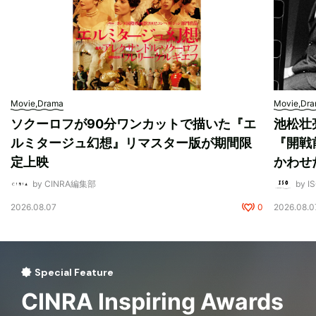
Movie,Drama
Movie,Dr
ソクーロフが90分ワンカットで描いた『エ
池松壮
ルミタージュ幻想』リマスター版が期間限
『開戦
定上映
かわせ
by CINRA編集部
by I
2026.08.07
0
2026.08.0
Special Feature
CINRA Inspiring Awards