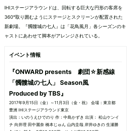
IHIステージアラウンドは、回転する巨大な円形の客席を
360°取り囲むようにステージとスクリーンが配置された
新劇場。『髑髏城の七人』は「花鳥風月」各シーズンのキ
ャストにあわせて脚本がアレンジされている。
イベント情報
『ONWARD presents 劇団☆新感線
「髑髏城の七人」 Season風
Produced by TBS』
2017年9月15日（金）～11月3日（金・祝） 会場：東京都
豊洲 IHIステージアラウンド東京
演出：いのうえひでのり 作：中島かずき 出演： 松山ケンイ
チ 向井理 田中麗奈 橋本じゅん 山内圭哉 岸井ゆきの 生瀬勝