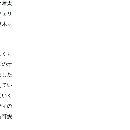
土屋太
フェリ
夏木マ
しくも
回のオ
ました
えてい
ていく
ティの
も可愛