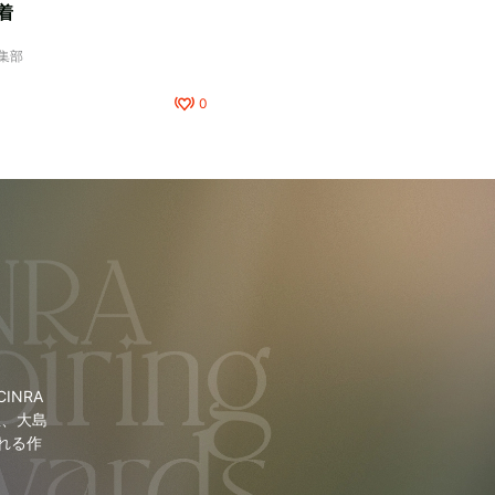
着
編集部
0
NRA
里、大島
れる作