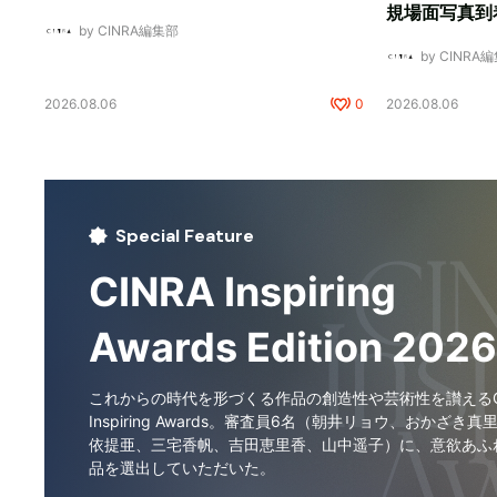
規場面写真到
by CINRA編集部
by CINRA
2026.08.06
0
2026.08.06
Special Feature
CINRA Inspiring
Awards Edition 2026
これからの時代を形づくる作品の創造性や芸術性を讃えるCI
Inspiring Awards。審査員6名（朝井リョウ、おかざき真
依提亜、三宅香帆、吉田恵里香、山中遥子）に、意欲あふ
品を選出していただいた。