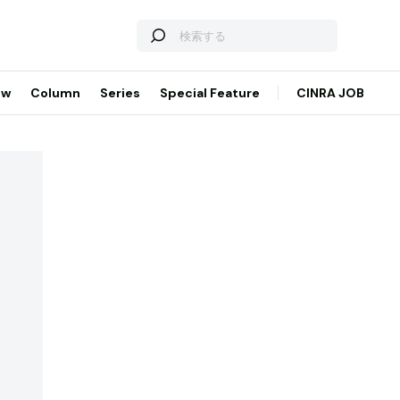
ew
Column
Series
Special Feature
CINRA JOB