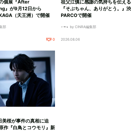
ksの個展『After
祖父江慎に感謝の気持ちを伝える
ding』が9月12日から
『そぶちゃん、ありがとう。』渋
NUKAGA（天王洲）で開催
PARCOで開催
編集部
by CINRA編集部
0
2026.08.06
田美桜が事件の真相に迫
原作『白鳥とコウモリ』新