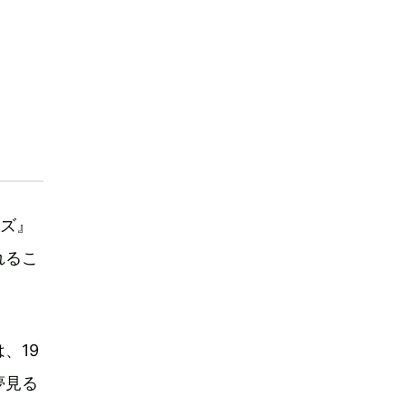
ーズ』
れるこ
、19
夢見る