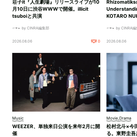
荘子it『人生劇場』リリースライブが10
Rhizomati
月10日に渋谷WWWで開催。illicit
Understan
tsuboiと共演
KOTARO 
by CINRA編集部
by CINRA
2026.08.06
0
2026.08.06
Music
Movie,Drama
WEEZER、単独来日公演を来年2月に開
松村北斗×今
催
る。東野圭吾