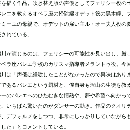
姿を描く作品。吹き替え版の声優としてフェリシー役の
バレエを教えるオペラ座の掃除婦オデット役の黒木瞳、
カミーユの母親で、オデットの雇い主ル・オー夫人役の
表されている。
熊川が演じるのは、フェリシーの可能性を見い出し、厳
オペラ座バレエ学校のカリスマ指導者メラントゥ役。今
熊川は「声優は経験したことがなかったので興味はあり
てであるバレエという題材と、僕自身も沢山の生徒を教
シーのバレエへのひたむきな情熱や、夢や希望へ向かっ
た。いちばん驚いたのがダンサーの動き。作品のクオリ
が、デフォルメをしつつ、非常にしっかりしていながら
ました」とコメントしている。