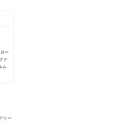
、ロー
ファ
ルム
デリー