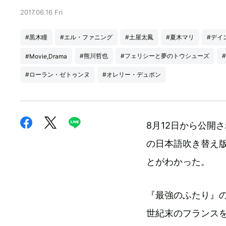
2017.06.16 Fri
#黒木瞳
#エル・ファニング
#土屋太鳳
#夏木マリ
#デイ
#熊川哲也
#フェリシーと夢のトウシューズ
#Movie,Drama
#ローラン・ゼトゥンヌ
#オレリー・デュポン
8月12日から公開
の日本語吹き替え
とがわかった。
『最強のふたり』の
世紀末のフランス