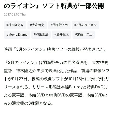
のライオン』ソフト特典が一部公開
2017.08.10 Thu
#神木隆之介
#大友啓史
#羽海野チカ
#3月のライオン
#羽生善治
#藤井聡太
#加藤一二三
#Movie,Drama
映画『3月のライオン』映像ソフトの続報が発表された。
『3月のライオン』は羽海野チカの同名漫画を、大友啓史
監督、神木隆之介主演で映画化した作品。前編の映像ソフ
トが9月27日、後編の映像ソフトが10月18日にそれぞれリ
リースされる。リリース形態は本編Blu-rayと特典DVDに
よる豪華版、本編DVDと特典DVDの豪華版、本編DVDの
みの通常盤の3種類となる。