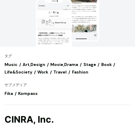
タグ
Music
Art,Design
Movie,Drama
Stage
Book
Life&Society
Work
Travel
Fashion
サブメディア
Fika
Kompass
CINRA, Inc.