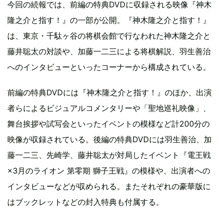
今回の続報では、前編の特典DVDに収録される映像『神木
隆之介と指す！』の一部が公開。『神木隆之介と指す！』
は、東京・千駄ヶ谷の将棋会館で行なわれた神木隆之介と
藤井聡太の対談や、加藤一二三による将棋解説、羽生善治
へのインタビューといったコーナーから構成されている。
前編の特典DVDには『神木隆之介と指す！』のほか、出演
者らによるビジュアルコメンタリーや「聖地巡礼映像」、
舞台挨拶や試写会といったイベントの模様など計200分の
映像が収録されている。後編の特典DVDには羽生善治、加
藤一二三、先崎学、藤井聡太が対局したイベント『電王戦
×3月のライオン 第零期 獅子王戦』の模様や、出演者への
インタビューなどが収められる。またそれぞれの豪華版に
はブックレットなどの封入特典も付属する。