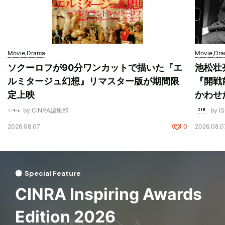
Movie,Drama
Movie,Dr
ソクーロフが90分ワンカットで描いた『エ
池松壮
ルミタージュ幻想』リマスター版が期間限
『開戦
定上映
かわせ
by CINRA編集部
by I
2026.08.07
0
2026.08.0
Special Feature
CINRA Inspiring Awards
Edition 2026