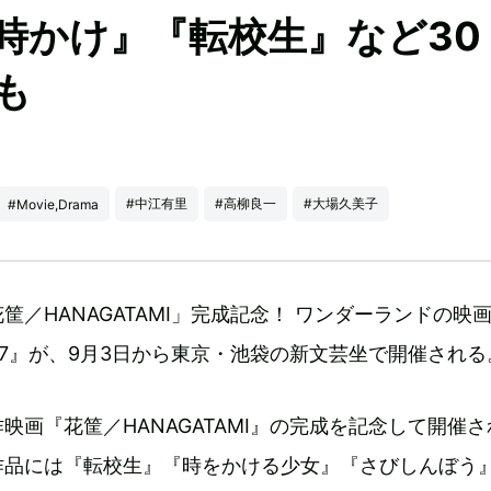
時かけ』『転校生』など30
も
#中江有里
#高柳良一
#大場久美子
#Movie,Drama
筐／HANAGATAMI」完成記念！ ワンダーランドの映
17』が、9月3日から東京・池袋の新文芸坐で開催される
映画『花筐／HANAGATAMI』の完成を記念して開催さ
作品には『転校生』『時をかける少女』『さびしんぼう