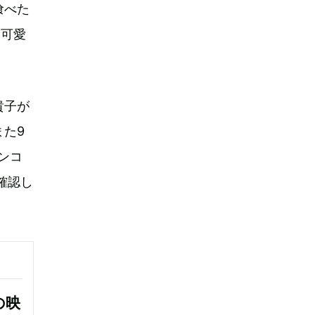
喰べた
『可愛
貴子が
た9
ンコ
確認し
の映