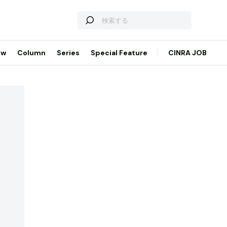
ew
Column
Series
Special Feature
CINRA JOB