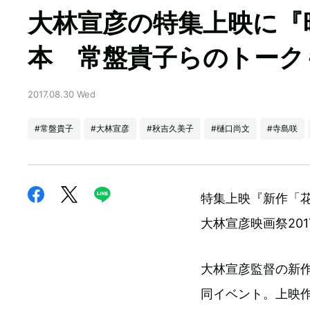
大林宣彦の特集上映に『
本 常盤貴子らのトーク
2017.08.30 Wed
#常盤貴子
#大林宣彦
#秋吉久美子
#樋口尚文
#寺島咲
特集上映『新作「花
大林宣彦映画祭20
大林宣彦監督の新作
同イベント。上映