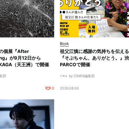
Book
ksの個展『After
祖父江慎に感謝の気持ちを伝える
ding』が9月12日から
『そぶちゃん、ありがとう。』渋
NUKAGA（天王洲）で開催
PARCOで開催
編集部
by CINRA編集部
0
2026.08.06