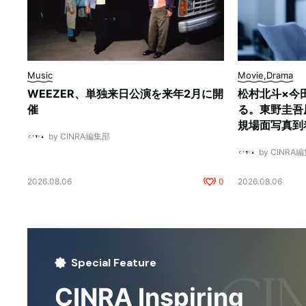
Music
Movie,Drama
WEEZER、単独来日公演を来年2月に開
松村北斗×今
催
る。東野圭吾
規場面写真到
by CINRA編集部
by CINRA
2026.08.06
0
2026.08.06
Special Feature
CINRA Inspiring