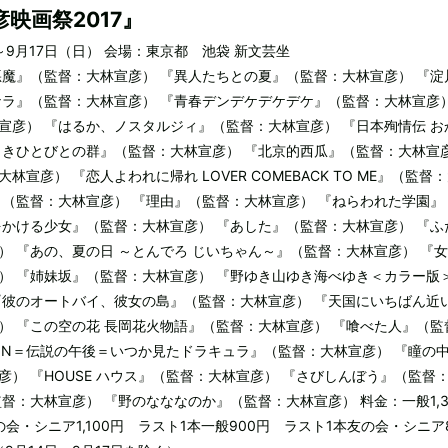
彦映画祭2017』
）～9月17日（日） 会場：東京都 池袋 新文芸坐
悪魔』（監督：大林宣彦） 『異人たちとの夏』（監督：大林宣彦） 『淀
ナラ』（監督：大林宣彦） 『青春デンデケデケデケ』（監督：大林宣彦
宣彦） 『はるか、ノスタルジィ』（監督：大林宣彦） 『日本殉情伝 お
しきひとびとの群』（監督：大林宣彦） 『北京的西瓜』（監督：大林宣
宣彦） 『恋人よわれに帰れ LOVER COMEBACK TO ME』（監督
』（監督：大林宣彦） 『理由』（監督：大林宣彦） 『ねらわれた学園』
をかける少女』（監督：大林宣彦） 『あした』（監督：大林宣彦） 『ふ
） 『あの、夏の日 ～とんでろ じいちゃん～』（監督：大林宣彦） 『
） 『姉妹坂』（監督：大林宣彦） 『野ゆき山ゆき海べゆき＜カラー版
『彼のオートバイ、彼女の島』（監督：大林宣彦） 『天国にいちばん近
） 『この空の花 長岡花火物語』（監督：大林宣彦） 『喰べた人』（監
TION＝伝説の午後＝いつか見たドラキュラ』（監督：大林宣彦） 『瞳の
彦） 『HOUSE ハウス』（監督：大林宣彦） 『さびしんぼう』（監督
督：大林宣彦） 『野のなななのか』（監督：大林宣彦） 料金：一般1,3
の会・シニア1,100円 ラスト1本一般900円 ラスト1本友の会・シニア