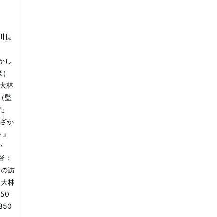
川長
）
かし
彦）
：大林
（監
た
女ざか
＞』
い
督：
中の訪
：大林
50
850