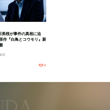
田美桜が事件の真相に迫
原作『白鳥とコウモリ』新
着
編集部
0