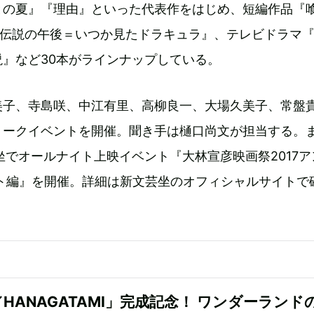
との夏』『理由』といった代表作をはじめ、短編作品『
N＝伝説の午後＝いつか見たドラキュラ』、テレビドラマ
』など30本がラインナップしている。
美子、寺島咲、中江有里、高柳良一、大場久美子、常盤
トークイベントを開催。聞き手は樋口尚文が担当する。ま
坐でオールナイト上映イベント『大林宣彦映画祭2017ア
イト編』を開催。詳細は新文芸坐のオフィシャルサイトで
HANAGATAMI」完成記念！ ワンダーランド