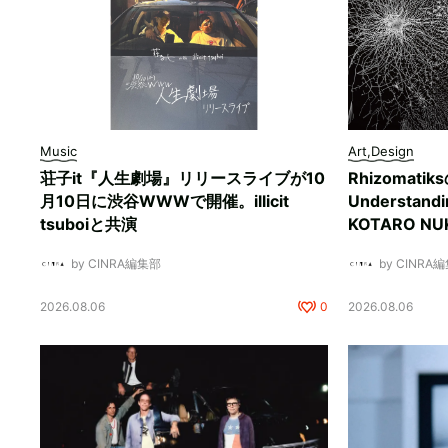
Music
Art,Design
荘子it『人生劇場』リリースライブが10
Rhizomati
月10日に渋谷WWWで開催。illicit
Understan
tsuboiと共演
KOTARO 
by CINRA編集部
by CINRA
2026.08.06
0
2026.08.06