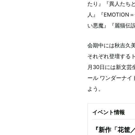
たり』『異人たち
人』『EMOTIO
い悪魔』『麗猫伝説
会期中には秋吉久
それぞれ登壇する
月30日には新文芸
ール ワンダーナ
よう。
イベント情報
『新作「花筐／