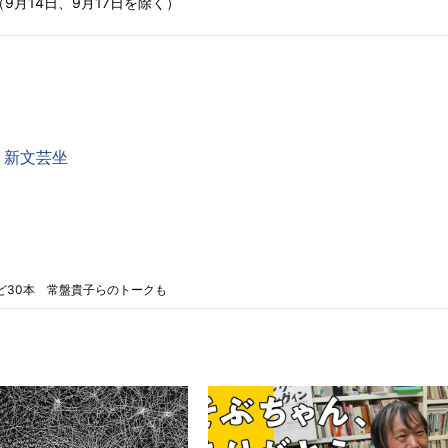
（9月14日、9月17日を除く）
 新文芸坐
ど30本 常盤貴子らのトークも