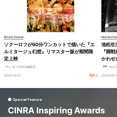
Movie,Drama
Movie,Dr
ソクーロフが90分ワンカットで描いた『エ
池松壮
ルミタージュ幻想』リマスター版が期間限
『開戦
定上映
かわせ
by CINRA編集部
by I
2026.08.07
0
2026.08.0
Special Feature
CINRA Inspiring Awards