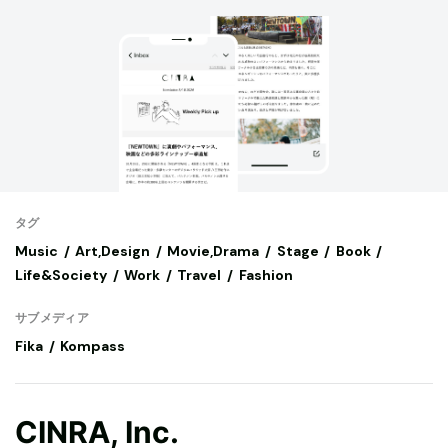
タグ
Music
Art,Design
Movie,Drama
Stage
Book
Life&Society
Work
Travel
Fashion
サブメディア
Fika
Kompass
CINRA, Inc.