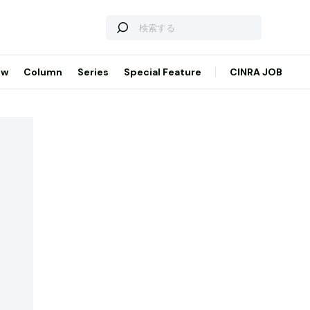
ew
Column
Series
Special Feature
CINRA JOB