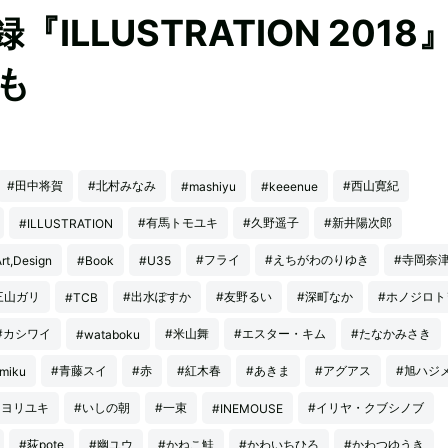
ILLUSTRATION 201
も
#田中将賀
#北村みなみ
#西山寛紀
#mashiyu
#keeenue
#有馬トモユキ
#久野遥子
#新井陽次郎
#ILLUSTRATION
#フライ
#えちがわのりゆき
#寺岡奈
rt,Design
#Book
#U35
三山ガリ
#出水ぽすか
#友野るい
#深町なか
#ホノジロト
#TCB
#カシワイ
#米山舞
#エスター・キム
#たなかみさき
#wataboku
#青藤スイ
#赤
#紅木春
#あきま
#アグアス
#旭ハジ
miku
ミヨリユキ
#いしの朝
#一束
#イリヤ・クブシノブ
#INEMOUSE
#荻pote
#幽ユウ
#かねこ鮭
#かわいちひろ
#かわつゆうき