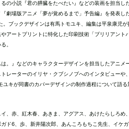
よるの小説『君の膵臓をたべたい』などの装画を担当し
メ『劇場版アニメ「夢が覚めるまで」予告編』を発表し
手掛けた。ブックデザインは有馬トモユキ、編集は平泉康児が
集やアートプリントに特化した印刷技術「ブリリアント
いる。
名は。』などのキャラクターデザインを担当したアニメ
ストレーターのイリヤ・クブシノブへのインタビューや
有馬トモユキが同書のカバーデザインの制作過程について語る
スイ、赤、紅木春、あきま、アグアス、あけたらしろめ
ボガド6、歩、新井陽次郎、あんころもちこ先生、イケガ