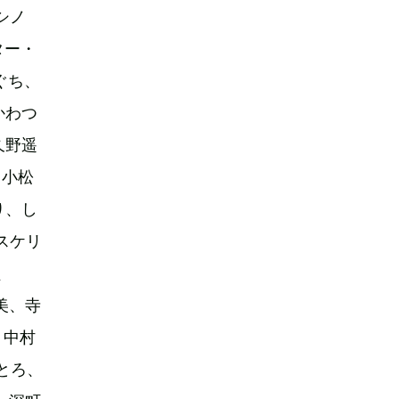
シノ
ター・
ぐち、
かわつ
久野遥
、小松
り、し
スケリ
、
美、寺
、中村
とろ、