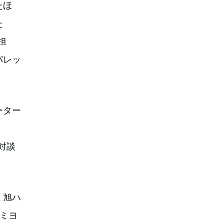
たほ
た
担
パレッ
ーター
、
対談
、旭ハ
ミヨ