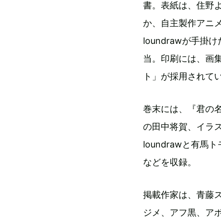
書。表紙は、住野
か、自主製作アニ
loundrawが
当。印刷には、画
ト」が採用されて
巻末には、『君の
の田中将賀、イラ
loundrawと
などを収録。
掲載作家は、青藤
ジメ、アフ黒、ア