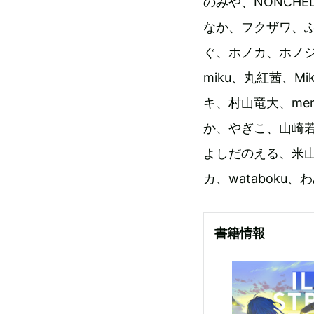
のみや、NONCHE
なか、フクザワ、
ぐ、ホノカ、ホノジロ
miku、丸紅茜、M
キ、村山竜大、me
か、やぎこ、山崎若
よしだのえる、米山舞
カ、wataboku、
書籍情報