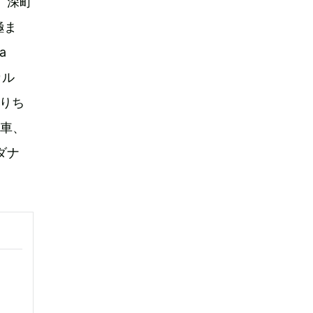
こ、深町
極ま
a
カル
もりち
汽車、
ダナ