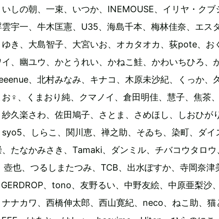
いしの朝、一束、いつか、INEMOUSE、イリヤ・クブ
雲宇一、牛木匡憲、U35、海島千本、梅林佳奈、エス
ゆき、大島智子、大宮いお、オカタオカ、荻pote、お
ワイ、幽ユウ、かとうれい、かねこ鮭、かわいちひろ、
eeenue、北村みなみ、キナコ、木原未沙紀、くっか、
まお♀、くまおり純、クマノイ、倉田明佳、慧子、焦茶
、紗久楽さわ、佐田鳩子、さとま、さめほし、しおひが
syo5、しらこ、関川恵、禅之助、そゐち、染町、ダイ
、たなかみさき、Tamaki、ダンミル、チバコウタロウ
ッタ、壺也、つるしまたつみ、TCB、出水ぽすか、寺岡奈津
GERDROP、tono、友野るい、中野友絵、中原亜梨沙
ナナカワ、西橋伸太郎、西山寛紀、neco、ねこ助、猫