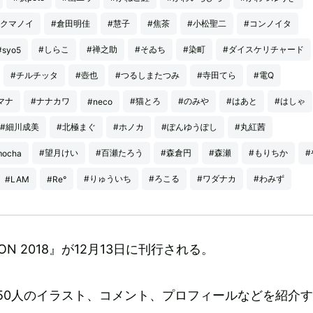
#クマノイ
#倉田明佳
#慧子
#焦茶
#小松聖二
#コンノイタ
#しらこ
#禅之助
#そゐち
#染町
#ダイスケリチャード
#syo5
#チルチッタ
#壺也
#つるしまたつみ
#寺田てら
#電Q
マナ
#ナナカワ
#猫とろ
#のみや
#はあと
#はしゃ
#neco
#細川成美
#北極まぐ
#ホノカ
#ぽんゆうぽし
#丸紅茜
#望月けい
#百瀬たろう
#森倉円
#森瀬
#もりちか
#
mocha
#りゅういち
#ろこる
#ワダナカ
#わみず
#LAM
#Re°
TION 2018』が12月13日に刊行される。
50人のイラスト、コメント、プロフィールなどを紹介