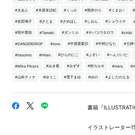
#きあと
#木原未沙紀
#くっか
#熊井のり
#くまお♀
#佐田鳩子
#さとま
#さめほし
#しおん
#ショウイチ
#田中寛崇
#ダンミル
#チバコウタロウ
#Tamaki
#chibi
#中原亜梨沙
#中村ひなた
#七神
#DANGERDROP
#tono
#ひらのにこ
#ふすい
#へんりいだ
#hasuimo
#Hiten
#みき尾
#みずす
#村カルキ
#Mika Pikazo
#meru
#
#山科ティナ
#ゆうこ
#雪下まゆ
#ゆの
#よしだのえる
書籍『ILLUSTRA
イラストレーター1