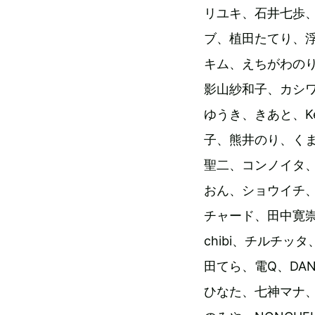
リユキ、石井七歩、
ブ、植田たてり、浮
キム、えちがわのり
影山紗和子、カシ
ゆうき、きあと、K
子、熊井のり、く
聖二、コンノイタ
おん、ショウイチ、
チャード、田中寛崇
chibi、チルチ
田てら、電Q、DAN
ひなた、七神マナ、