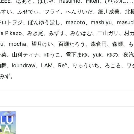
LEEE、はあと、はしゃ、hasuimo、Hiten、ひらのに
ふすい、ふせでぃ、フライ、へんりいだ、細川成美、北
トヲジ、ぽんゆうぽし、macoto、mashiyu、masud
ika Pikazo、みき尾、みずす、みなはむ、三山ガリ、村
ru、mocha、望月けい、百瀬たろう、森倉円、森瀬、
菜、山科ティナ、ゆうこ、雪下まゆ、yuk、ゆの、夜
、loundraw、LAM、Re°、りゅういち、ろこる、ワ
わみず。