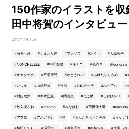
150作家のイラストを収録『
田中将賀のインタビュー
2017.11.14 Tue
#石井七歩
#くまおり純
#フクザワ
#おぐち
#大島智子
#中野友絵
#キナコ
#夜汽車
#NONCHELEEE
#loundraw
#オカタオカ
#平泉康児
#かとうれい
#あけたらしろめ
#A
#いつか
#山崎若菜
#影山紗和子
#ふせでぃ
#
#YUK
#村山竜大
#牛木匡憲
#関川恵
#ねこ助
#しおひがり
#紗久楽さわ
#みなはむ
#西橋伸太郎
#macoto
#masuda 
#アフ黒
#アボガド6
#歩
#あんころもちこ先生
#イケガ
#植田たてり
#浮雲宇一
#海島千本
#梅林佳奈
#大宮いお