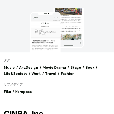
タグ
Music
Art,Design
Movie,Drama
Stage
Book
Life&Society
Work
Travel
Fashion
サブメディア
Fika
Kompass
CINRA, Inc.