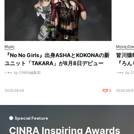
Music
Movie,Dr
『No No Girls』出身ASHAとKOKONAの新
皆川猿
ユニット「TAKARA」が8月8日デビュー
『ろん
by CINRA編集部
by 
2026.08.06
0
2026.08.0
Special Feature
CINRA Inspiring Awards