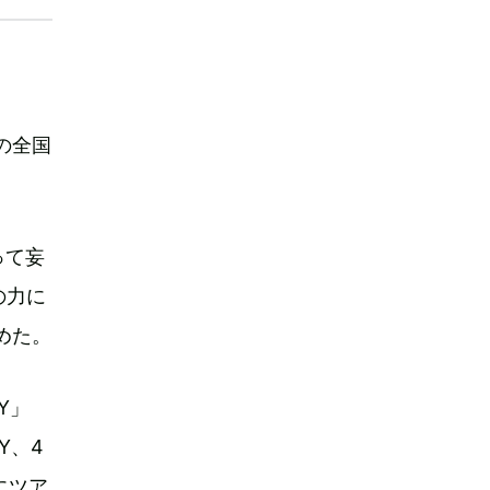
初の全国
って妄
の力に
めた。
KY」
LY、4
にツア