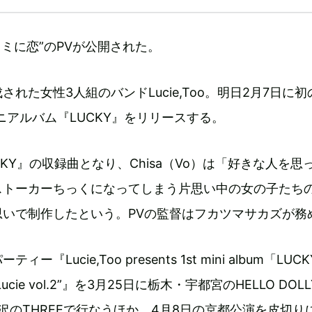
曲“キミに恋”のPVが公開された。
れた女性3人組のバンドLucie,Too。明日2月7日に
ミニアルバム『LUCKY』をリリースする。
CKY』の収録曲となり、Chisa（Vo）は「好きな人を思
ストーカーちっくになってしまう片思い中の女の子たち
思いで制作したという。PVの監督はフカツマサカズが務
『Lucie,Too presents 1st mini album「LUC
“Hi Lucie vol.2”』を3月25日に栃木・宇都宮のHELLO DOL
沢のTHREEで行なうほか、4月8日の京都公演を皮切り