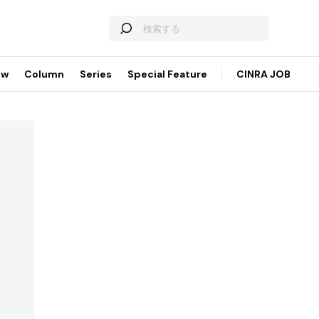
ew
Column
Series
Special Feature
CINRA JOB