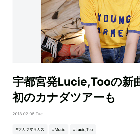
宇都宮発Lucie,Too
初のカナダツアーも
2018.02.06 Tue
#フカツマサカズ
#Music
#Lucie,Too