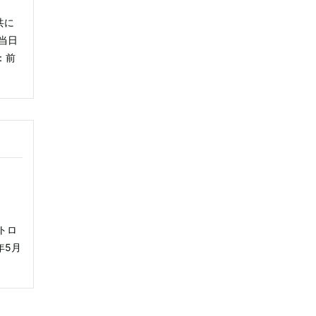
共に
 当日
金：前
 トロ
8年5月