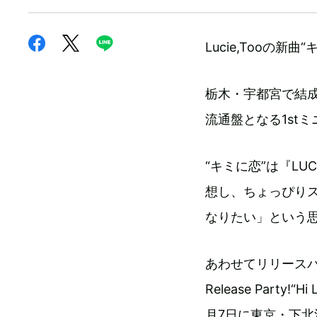
Lucie,Tooの新
栃木・宇都宮で結成さ
流通盤となる1st
“キミに恋”は『LU
想し、ちょっぴり
なりたい」という
あわせてリリースパーティー
Release Party!
月7日に東京・下北