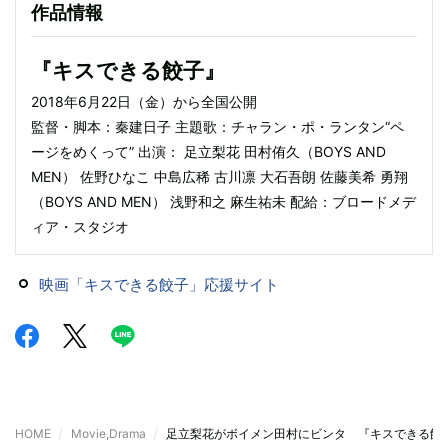
作品情報
『キスできる餃子』
2018年6月22日（金）から全国公開
監督・脚本：秦建日子 主題歌：チャラン・ポ・ランタン“ペ
ージをめくって” 出演： 足立梨花 田村侑久（BOYS AND
MEN） 佐野ひなこ 中島広稀 古川凛 大石吾朗 佐藤美希 勇翔
（BOYS AND MEN） 浅野和之 麻生祐未 配給：ブロードメデ
ィア・スタジオ
映画「キスできる餃子」応援サイト
HOME
Movie,Drama
足立梨花がボイメン田村にビンタ 『キスできる餃