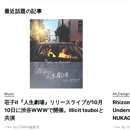
最近話題の記事
Music
Art,Design
荘子it『人生劇場』リリースライブが10月
Rhizo
10日に渋谷WWWで開催。illicit tsuboiと
Unde
共演
NUK
by CINRA編集部
by 