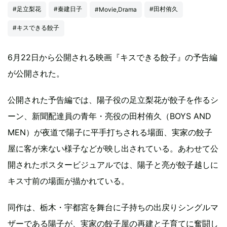
#足立梨花
#秦建日子
#田村侑久
#Movie,Drama
#キスできる餃子
6月22日から公開される映画『キスできる餃子』の予告編
が公開された。
公開された予告編では、陽子役の足立梨花が餃子を作るシ
ーン、新聞配達員の青年・亮役の田村侑久（BOYS AND
MEN）が夜道で陽子に平手打ちされる場面、実家の餃子
屋に客が来ない様子などが映し出されている。あわせて公
開されたポスタービジュアルでは、陽子と亮が餃子越しに
キス寸前の場面が描かれている。
同作は、栃木・宇都宮を舞台に子持ちの出戻りシングルマ
ザーである陽子が、実家の餃子屋の再建と子育てに奮闘し