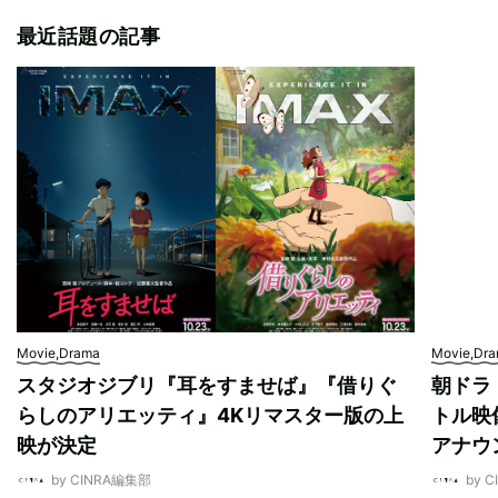
最近話題の記事
Movie,Drama
Movie,Dr
スタジオジブリ『耳をすませば』『借りぐ
朝ドラ
らしのアリエッティ』4Kリマスター版の上
トル映
映が決定
アナウ
by CINRA編集部
by 