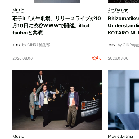
Music
Art,Design
荘子it『人生劇場』リリースライブが10
Rhizomati
月10日に渋谷WWWで開催。illicit
Understan
tsuboiと共演
KOTARO 
by CINRA編集部
by CINRA
2026.08.06
0
2026.08.06
Music
Movie,Drama