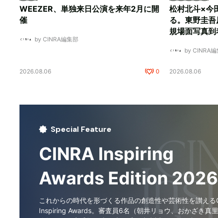
WEEZER、単独来日公演を来年2月に開
松村北斗×今
催
る。東野圭吾
規場面写真到
by CINRA編集部
by CINRA
2026.08.06
0
2026.08.06
Special Feature
CINRA Inspiring
Awards Edition 2026
これからの時代を形づくる作品の創造性や芸術性を讃えるCI
Inspiring Awards。審査員6名（朝井リョウ、おかざき真