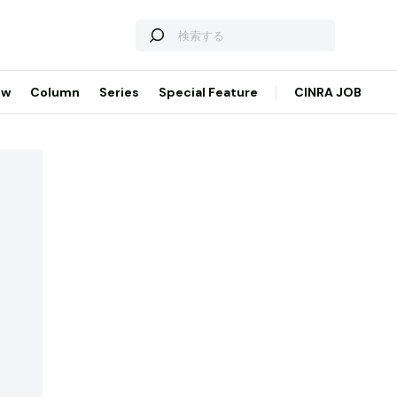
ew
Column
Series
Special Feature
CINRA JOB