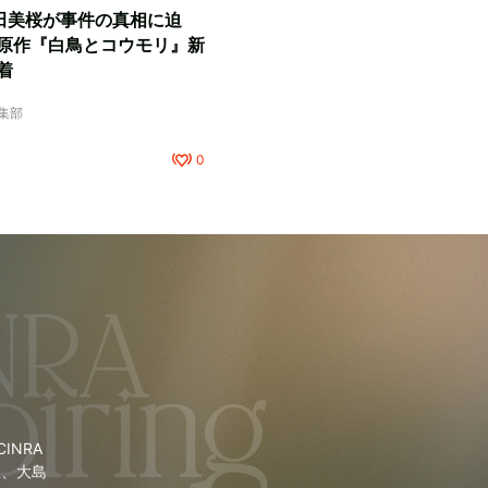
田美桜が事件の真相に迫
原作『白鳥とコウモリ』新
着
編集部
0
NRA
里、大島