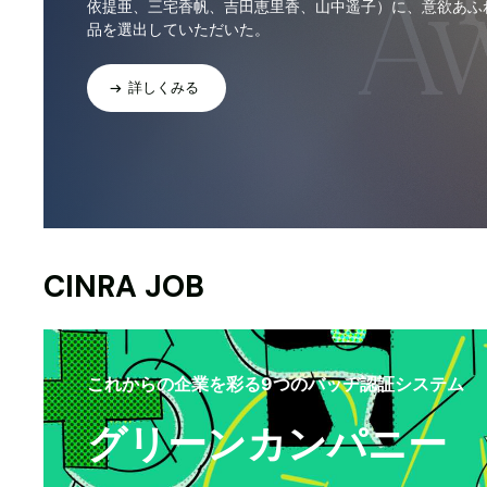
依提亜、三宅香帆、吉田恵里香、山中遥子）に、意欲あふ
品を選出していただいた。
詳しくみる
CINRA JOB
これからの企業を彩る9つのバッヂ認証システム
グリーンカンパニー