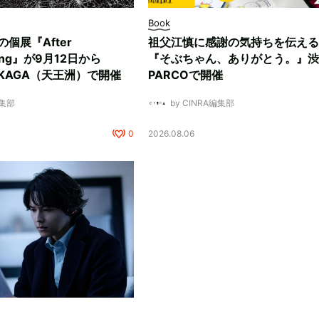
Book
ksの個展『After
祖父江慎に感謝の気持ちを伝える
ding』が9月12日から
『そぶちゃん、ありがとう。』渋
NUKAGA（天王洲）で開催
PARCOで開催
編集部
by CINRA編集部
0
2026.08.06