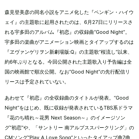
森見登美彦の同名小説をアニメ化した『ペンギン・ハイウ
ェイ』の主題歌に起用されたのは、6月27日にリリースさ
れる宇多田のアルバム『初恋』の収録曲“Good Night”。
宇多田の楽曲がアニメーション映画とタイアップするのは
『ヱヴァンゲリヲン新劇場版:Q』の主題歌“桜流し”以来、
約6年ぶりとなる。今回公開された主題歌入り予告編は全
国の映画館で順次公開。なお“Good Night”の先行配信リ
リースは予定されていない。
あわせて『初恋』の全収録曲のタイトルが発表。“Good
Night”をはじめ、既に収録が発表されているTBS系ドラマ
『花のち晴れ～花男 Next Season～』のイメージソン
グ“初恋”や、「サントリー 南アルプススパークリング」の
CMソング“Play A Love Song”といったタイアップ曲7曲