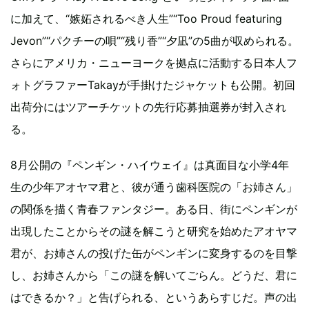
に加えて、“嫉妬されるべき人生”“Too Proud featuring
Jevon”“パクチーの唄”“残り香”“夕凪”の5曲が収められる。
さらにアメリカ・ニューヨークを拠点に活動する日本人フ
ォトグラファーTakayが手掛けたジャケットも公開。初回
出荷分にはツアーチケットの先行応募抽選券が封入され
る。
8月公開の『ペンギン・ハイウェイ』は真面目な小学4年
生の少年アオヤマ君と、彼が通う歯科医院の「お姉さん」
の関係を描く青春ファンタジー。ある日、街にペンギンが
出現したことからその謎を解こうと研究を始めたアオヤマ
君が、お姉さんの投げた缶がペンギンに変身するのを目撃
し、お姉さんから「この謎を解いてごらん。どうだ、君に
はできるか？」と告げられる、というあらすじだ。声の出