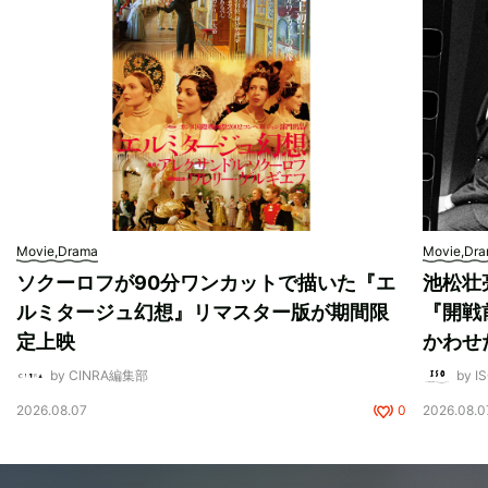
Movie,Drama
Movie,Dr
ソクーロフが90分ワンカットで描いた『エ
池松壮
ルミタージュ幻想』リマスター版が期間限
『開戦
定上映
かわせ
by CINRA編集部
by I
2026.08.07
0
2026.08.0