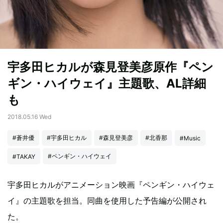
宇多田ヒカルが森見登美彦原作『ペン
ギン・ハイウェイ』主題歌、AL詳細
も
2018.05.16 Wed
#蒼井優
#宇多田ヒカル
#森見登美彦
#北香那
#Music
#ペンギン・ハイウェイ
#TAKAY
宇多田ヒカルがアニメーション映画『ペンギン・ハイウェ
イ』の主題歌を担当。同曲を使用した予告編が公開され
た。