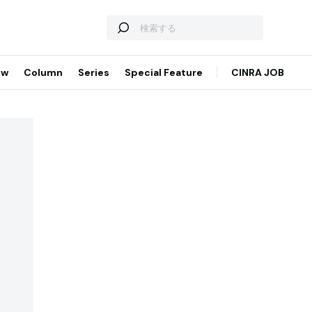
ew
Column
Series
Special Feature
CINRA JOB