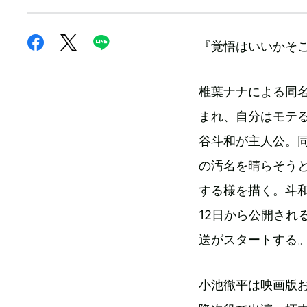
『覚悟はいいかそ
椎葉ナナによる同
まれ、自分はモテ
谷斗和が主人公。
の汚名を晴らそう
する様を描く。斗和
12日から公開される
送がスタートする
小池徹平は映画版