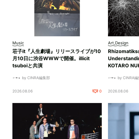
Music
Art,Design
荘子it『人生劇場』リリースライブが10
Rhizomati
月10日に渋谷WWWで開催。illicit
Understan
tsuboiと共演
KOTARO 
by CINRA編集部
by CINRA
2026.08.06
0
2026.08.06