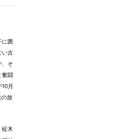
子に囲
ない古
が、そ
と奮闘
10月
版の放
・柾木