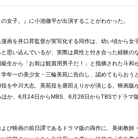
この女子。』に小池徹平が出演することがわかった。
名漫画を井口昇監督が実写化する同作は、幼い頃から女
ると思い込んでいるが、実際は異性と付き合った経験の
同級生から「お前は観賞用男子だ！」と指摘された斗和
と学年一の美少女・三輪美苑に告白し、認めてもらおう
役を中川大志、美苑役を唐田えりかが演じる。映画版が
ほか、6月24日からMBS、6月26日からTBSでドラマ
。
および映画の前日譚であるドラマ版の両作に、美術教師