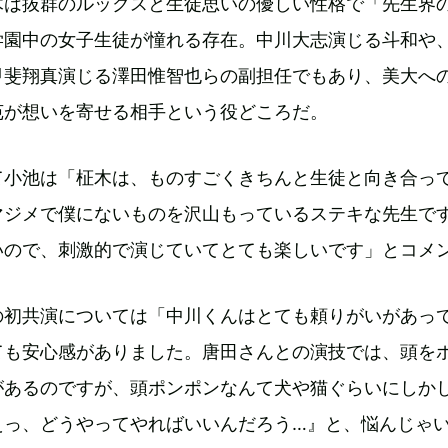
木は抜群のルックスと生徒思いの優しい性格で「先生界
学園中の女子生徒が憧れる存在。中川大志演じる斗和や
甲斐翔真演じる澤田惟智也らの副担任でもあり、美大へ
苑が想いを寄せる相手という役どころだ。
て小池は「柾木は、ものすごくきちんと生徒と向き合っ
マジメで僕にないものを沢山もっているステキな先生で
いので、刺激的で演じていてとても楽しいです」とコメ
の初共演については「中川くんはとても頼りがいがあっ
ても安心感がありました。唐田さんとの演技では、頭を
があるのですが、頭ポンポンなんて犬や猫ぐらいにしか
えっ、どうやってやればいいんだろう…』と、悩んじゃ