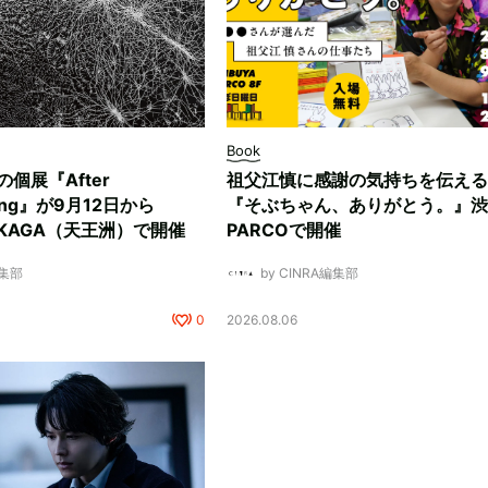
Book
ksの個展『After
祖父江慎に感謝の気持ちを伝える
ding』が9月12日から
『そぶちゃん、ありがとう。』渋
NUKAGA（天王洲）で開催
PARCOで開催
編集部
by CINRA編集部
0
2026.08.06