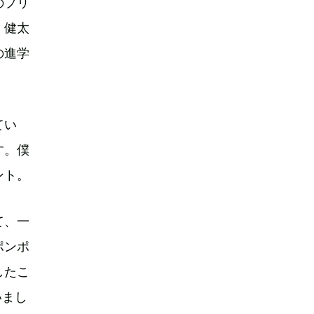
のプリ
、健太
の進学
てい
す。僕
ント。
て、一
ポンポ
したこ
いまし