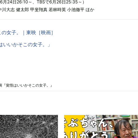
24日26:10～、TBSで6月26日25:35～）
中川大志 健太郎 甲斐翔真 若林時英 小池徹平 ほか
この女子。｜東映［映画］
悟はいいかそこの女子。」
演『覚悟はいいかそこの女子。』