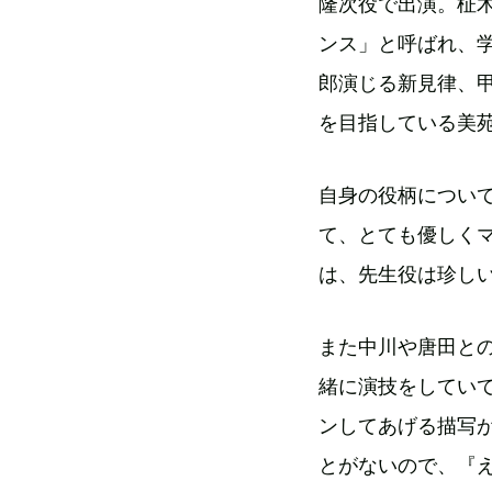
隆次役で出演。柾
ンス」と呼ばれ、
郎演じる新見律、
を目指している美
自身の役柄につい
て、とても優しく
は、先生役は珍し
また中川や唐田と
緒に演技をしてい
ンしてあげる描写
とがないので、『