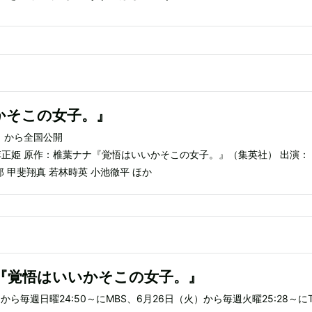
かそこの女子。』
金）から全国公開
李正姫 原作：椎葉ナナ『覚悟はいいかそこの女子。』（集英社） 出演：
郎 甲斐翔真 若林時英 小池徹平 ほか
『覚悟はいいかそこの女子。』
）から毎週日曜24:50～にMBS、6月26日（火）から毎週火曜25:28～にT