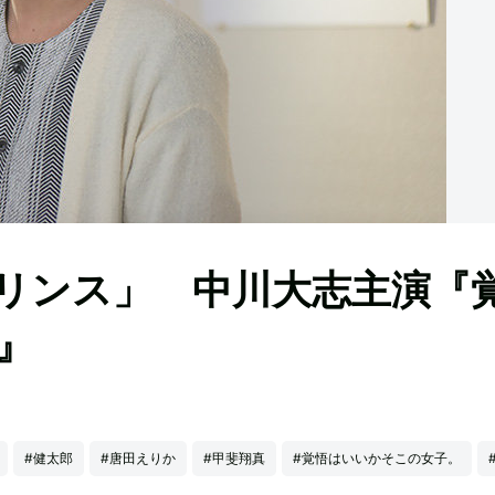
リンス」 中川大志主演『
』
#健太郎
#唐田えりか
#甲斐翔真
#覚悟はいいかそこの女子。