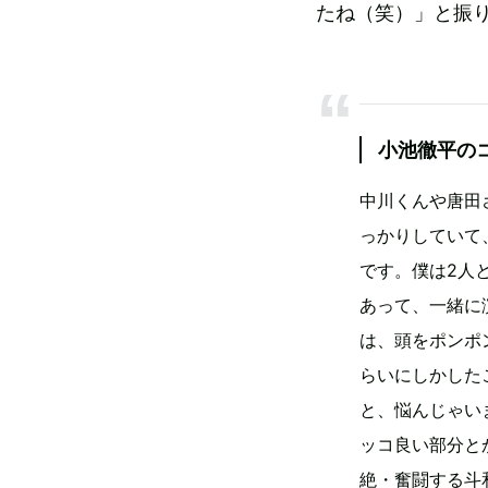
たね（笑）」と振
小池徹平の
中川くんや唐田
っかりしていて
です。僕は2人
あって、一緒に
は、頭をポンポ
らいにしかした
と、悩んじゃい
ッコ良い部分と
絶・奮闘する斗