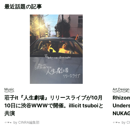
最近話題の記事
Music
Art,Design
荘子it『人生劇場』リリースライブが10月
Rhizo
10日に渋谷WWWで開催。illicit tsuboiと
Unde
共演
NUK
by CINRA編集部
by 