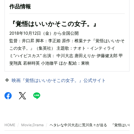
作品情報
『覚悟はいいかそこの女子。』
2018年10月12日（金）から全国公開
監督：井口昇 脚本：李正姫 原作：椎葉ナナ『覚悟はいいかそ
この女子。』（集英社） 主題歌：ナオト・インティライ
ミ“ハイビスカス” 出演： 中川大志 唐田えりか 伊藤健太郎 甲
斐翔真 若林時英 小池徹平 ほか 配給：東映
映画『覚悟はいいかそこの女子。』公式サイト
HOME
Movie,Drama
ヘタレな中川大志に荒川良々が迫る 『覚悟はいい