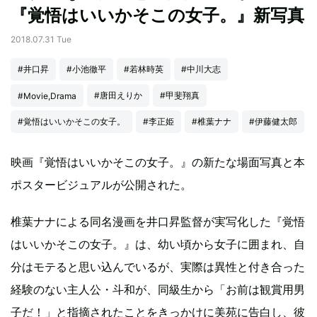
『覚悟はいいかそこの女子。』新写真
2018.07.31 Tue
#井口昇
#小池徹平
#若林時英
#中川大志
#唐田えりか
#甲斐翔真
#Movie,Drama
#覚悟はいいかそこの女子。
#李正姫
#椎葉ナナ
#伊藤健太郎
映画『覚悟はいいかそこの女子。』の新たな場面写真と本
ポスタービジュアルが公開された。
椎葉ナナによる同名漫画を井口昇監督が実写化した『覚悟
はいいかそこの女子。』は、幼い頃から女子に囲まれ、自
分はモテると思い込んでいるが、実際は異性と付き合った
経験のない主人公・斗和が、同級生から「お前は観賞用男
子だ！」と指摘されたことをきっかけに美苑に告白し、彼