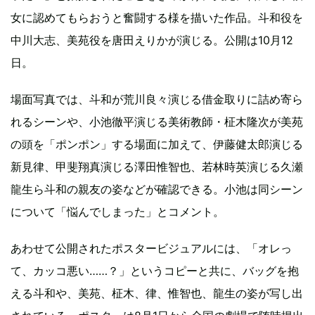
女に認めてもらおうと奮闘する様を描いた作品。斗和役を
中川大志、美苑役を唐田えりかが演じる。公開は10月12
日。
場面写真では、斗和が荒川良々演じる借金取りに詰め寄ら
れるシーンや、小池徹平演じる美術教師・柾木隆次が美苑
の頭を「ポンポン」する場面に加えて、伊藤健太郎演じる
新見律、甲斐翔真演じる澤田惟智也、若林時英演じる久瀬
龍生ら斗和の親友の姿などが確認できる。小池は同シーン
について「悩んでしまった」とコメント。
あわせて公開されたポスタービジュアルには、「オレっ
て、カッコ悪い……？」というコピーと共に、バッグを抱
える斗和や、美苑、柾木、律、惟智也、龍生の姿が写し出