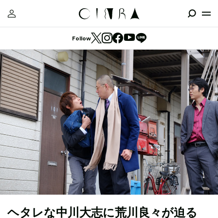
Follow
ヘタレな中川大志に荒川良々が迫る