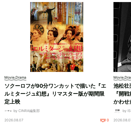
Movie,Drama
Movie,Dr
ソクーロフが90分ワンカットで描いた『エ
池松壮
ルミタージュ幻想』リマスター版が期間限
『開戦
定上映
かわせ
by CINRA編集部
by I
2026.08.07
0
2026.08.0