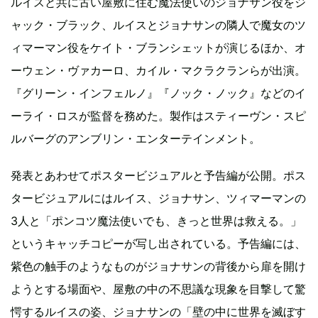
ルイスと共に古い屋敷に住む魔法使いのジョナサン役をジ
ャック・ブラック、ルイスとジョナサンの隣人で魔女のツ
ィマーマン役をケイト・ブランシェットが演じるほか、オ
ーウェン・ヴァカーロ、カイル・マクラクランらが出演。
『グリーン・インフェルノ』『ノック・ノック』などのイ
ーライ・ロスが監督を務めた。製作はスティーヴン・スピ
ルバーグのアンブリン・エンターテインメント。
発表とあわせてポスタービジュアルと予告編が公開。ポス
タービジュアルにはルイス、ジョナサン、ツィマーマンの
3人と「ポンコツ魔法使いでも、きっと世界は救える。」
というキャッチコピーが写し出されている。予告編には、
紫色の触手のようなものがジョナサンの背後から扉を開け
ようとする場面や、屋敷の中の不思議な現象を目撃して驚
愕するルイスの姿、ジョナサンの「壁の中に世界を滅ぼす