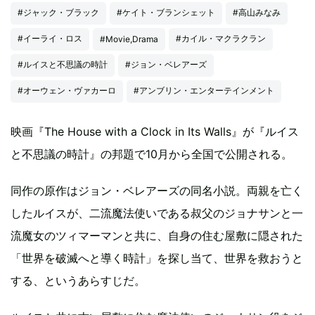
#ジャック・ブラック
#ケイト・ブランシェット
#高山みなみ
#イーライ・ロス
#カイル・マクラクラン
#Movie,Drama
#ルイスと不思議の時計
#ジョン・ベレアーズ
#オーウェン・ヴァカーロ
#アンブリン・エンターテインメント
映画『The House with a Clock in Its Walls』が『ルイス
と不思議の時計』の邦題で10月から全国で公開される。
同作の原作はジョン・ベレアーズの同名小説。両親を亡く
したルイスが、二流魔法使いである叔父のジョナサンと一
流魔女のツィマーマンと共に、自身の住む屋敷に隠された
「世界を破滅へと導く時計」を探し当て、世界を救おうと
する、というあらすじだ。