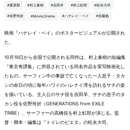
#栗原類
#村上春樹
#吉田羊
#村上虹郎
#松永大司
#佐野玲於
#ハナレイ・ベイ
#佐藤魁
#Movie,Drama
映画『ハナレイ・ベイ』のポスタービジュアルが公開され
た。
10月19日から全国で公開される同作は、村上春樹の短編集
『東京奇譚集』に所収されている同名作品を実写映画化し
たもの。サーフィン中の事故で亡くなった一人息子・タカ
シの命日の頃に毎年ハワイのハレナイ湾を訪れるサチの姿
を描いている。主人公のサチ役を吉田羊、サチの息子のタ
カシ役を佐野玲於（GENERATIONS from EXILE
TRIBE）、サーファーの高橋役を村上虹郎が演じる。監
督・脚本・編集は『トイレのピエタ』の松永大司。