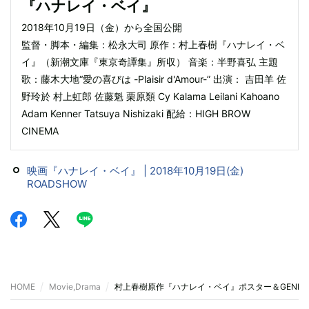
『ハナレイ・ベイ』
2018年10月19日（金）から全国公開
監督・脚本・編集：松永大司 原作：村上春樹『ハナレイ・ベ
イ』（新潮文庫『東京奇譚集』所収） 音楽：半野喜弘 主題
歌：藤木大地“愛の喜びは -Plaisir d'Amour-” 出演： 吉田羊 佐
野玲於 村上虹郎 佐藤魁 栗原類 Cy Kalama Leilani Kahoano
Adam Kenner Tatsuya Nishizaki 配給：HIGH BROW
CINEMA
映画『ハナレイ・ベイ』 | 2018年10月19日(金)
ROADSHOW
HOME
Movie,Drama
村上春樹原作『ハナレイ・ベイ』ポスター＆GENERA