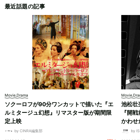
最近話題の記事
Movie,Drama
Movie,Dr
ソクーロフが90分ワンカットで描いた『エ
池松壮
ルミタージュ幻想』リマスター版が期間限
『開戦
定上映
かわせ
by CINRA編集部
by I