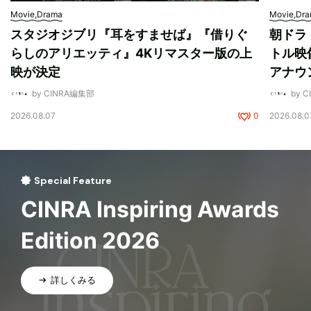
Movie,Drama
Movie,Dr
スタジオジブリ『耳をすませば』『借りぐ
朝ドラ
らしのアリエッティ』4Kリマスター版の上
トル映
映が決定
アナウ
by CINRA編集部
by 
2026.08.07
0
2026.08.0
Special Feature
CINRA Inspiring Awards
Edition 2026
詳しくみる