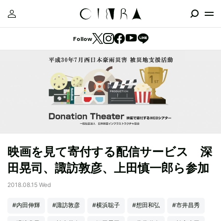
Follow
映画を見て寄付する配信サービス 深
田晃司、諏訪敦彦、上田慎一郎ら参加
2018.08.15 Wed
#内田伸輝
#諏訪敦彦
#横浜聡子
#想田和弘
#市井昌秀