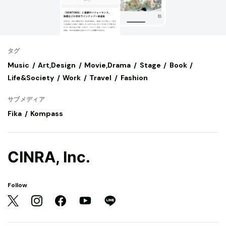
タグ
Music
Art,Design
Movie,Drama
Stage
Book
Life&Society
Work
Travel
Fashion
サブメディア
Fika
Kompass
CINRA, Inc.
Follow