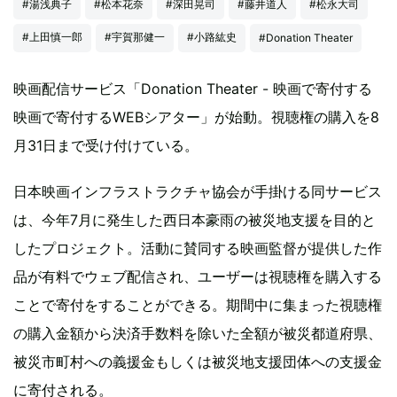
#湯浅典子
#松本花奈
#深田晃司
#藤井道人
#松永大司
#上田慎一郎
#宇賀那健一
#小路紘史
#Donation Theater
映画配信サービス「Donation Theater - 映画で寄付する
映画で寄付するWEBシアター」が始動。視聴権の購入を8
月31日まで受け付けている。
日本映画インフラストラクチャ協会が手掛ける同サービス
は、今年7月に発生した西日本豪雨の被災地支援を目的と
したプロジェクト。活動に賛同する映画監督が提供した作
品が有料でウェブ配信され、ユーザーは視聴権を購入する
ことで寄付をすることができる。期間中に集まった視聴権
の購入金額から決済手数料を除いた全額が被災都道府県、
被災市町村への義援金もしくは被災地支援団体への支援金
に寄付される。