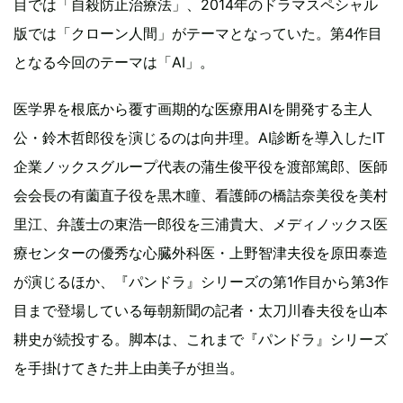
目では「自殺防止治療法」、2014年のドラマスペシャル
版では「クローン人間」がテーマとなっていた。第4作目
となる今回のテーマは「AI」。
医学界を根底から覆す画期的な医療用AIを開発する主人
公・鈴木哲郎役を演じるのは向井理。AI診断を導入したIT
企業ノックスグループ代表の蒲生俊平役を渡部篤郎、医師
会会長の有薗直子役を黒木瞳、看護師の橋詰奈美役を美村
里江、弁護士の東浩一郎役を三浦貴大、メディノックス医
療センターの優秀な心臓外科医・上野智津夫役を原田泰造
が演じるほか、『パンドラ』シリーズの第1作目から第3作
目まで登場している毎朝新聞の記者・太刀川春夫役を山本
耕史が続投する。脚本は、これまで『パンドラ』シリーズ
を手掛けてきた井上由美子が担当。