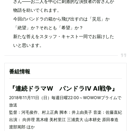
さん――お二人を中心に刺激的な演技者の皆さんが
物語を紡いでくれます。
今回のパンドラの箱から飛び出すのは「災厄」か
「絶望」か？それとも「希望」か？
新たな答えをスタッフ・キャスト一同でお届けした
いと思います。
番組情報
『連続ドラマW パンドラIV AI戦争』
2018年11月11日（日）毎週日曜22:00～WOWOWプライムで
放送
監督：河毛俊作、村上正典 脚本：井上由美子 音楽：佐藤直紀
出演： 向井理 黒木瞳 美村里江 三浦貴大 山本耕史 原田泰造
渡部篤郎 ほか