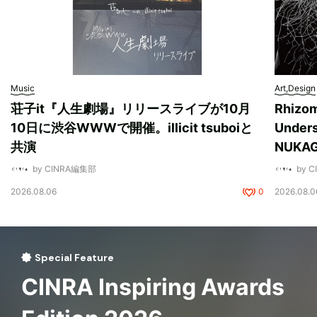
Music
Art,Design
荘子it『人生劇場』リリースライブが10月
Rhizo
10日に渋谷WWWで開催。illicit tsuboiと
Unde
共演
NUK
by CINRA編集部
by 
2026.08.06
0
2026.08.0
Special Feature
CINRA Inspiring Awards