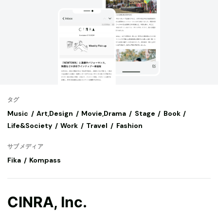
タグ
Music
Art,Design
Movie,Drama
Stage
Book
Life&Society
Work
Travel
Fashion
サブメディア
Fika
Kompass
CINRA, Inc.