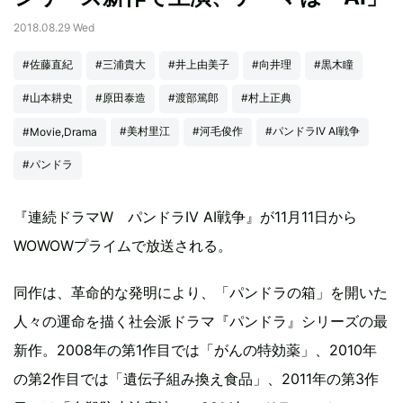
2018.08.29 Wed
#佐藤直紀
#三浦貴大
#井上由美子
#向井理
#黒木瞳
#山本耕史
#原田泰造
#渡部篤郎
#村上正典
#美村里江
#河毛俊作
#パンドラIV AI戦争
#Movie,Drama
#パンドラ
『連続ドラマW パンドラIV AI戦争』が11月11日から
WOWOWプライムで放送される。
同作は、革命的な発明により、「パンドラの箱」を開いた
人々の運命を描く社会派ドラマ『パンドラ』シリーズの最
新作。2008年の第1作目では「がんの特効薬」、2010年
の第2作目では「遺伝子組み換え食品」、2011年の第3作