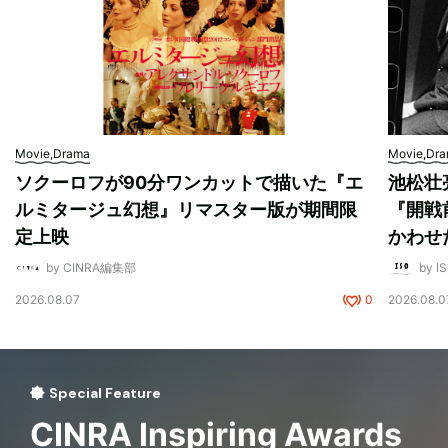
Movie,Drama
Movie,Dr
ソクーロフが90分ワンカットで描いた『エ
池松壮
ルミタージュ幻想』リマスター版が期間限
『開戦
定上映
かわせ
by CINRA編集部
by I
2026.08.07
0
2026.08.0
Special Feature
CINRA Inspiring Awards