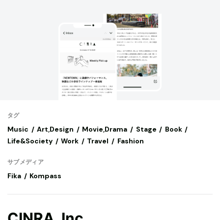
タグ
Music
Art,Design
Movie,Drama
Stage
Book
Life&Society
Work
Travel
Fashion
サブメディア
Fika
Kompass
CINRA, Inc.