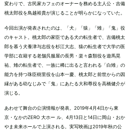
変わりで、古民家カフェのオーナーを務める主人公・吉備
桃太郎役を鳥越裕貴が演じることが明らかになっていた。
今回出演が発表されたのは、「犬」「猿」「雉」「鬼」役
のキャスト。桃太郎の家臣である犬の転生者で、吉備桃太
郎を慕う犬養津与志役を杉江大志、猿の転生者で大学の医
学部に在籍する老舗呉服屋の長男・楽々森類役を遊馬晃
祐、雉の転生者で、一族に稀に出ると言われる「白雉」の
能力を持つ珠臣樹里役を山本一慶、桃太郎と前世からの因
縁がある幼なじみで「鬼」にあたる大和尊役を高橋健介が
演じる。
あわせて舞台の公演情報が発表。2019年4月4日から東
京・なかのZERO 大ホー ル、4月13日と14日に岡山・おか
やま未来ホールで上演される。実写映画は2019年秋の公