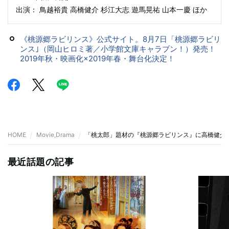
出演： 鳥越裕貴 高橋健介 杉江大志 遊馬晃祐 山本一慶 ほか
《桃源郷ラビリンス》公式サイト。8月7日「桃源郷ラビリ
ンス｣（岡山ヒロミ著／小学館文庫キャラブン！）発売！
2019年秋・映画化×2019年春・舞台化決定！
HOME
Movie,Drama
「桃太郎」題材の『桃源郷ラビリンス』に高橋健介
最近話題の記事