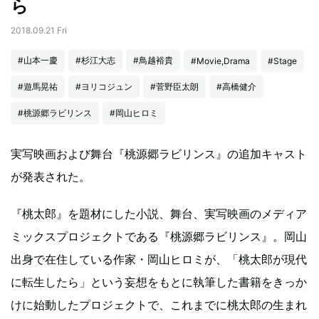
ら
2018.09.21 Fri
#山本一慶
#杉江大志
#鳥越裕貴
#Movie,Drama
#Stage
#遊馬晃祐
#ヨリコジュン
#菅野臣太朗
#高橋健介
#桃源郷ラビリンス
#岡山ヒロミ
実写映画および舞台『桃源郷ラビリンス』の追加キャスト
が発表された。
『桃太郎』を題材にした小説、舞台、実写映画のメディア
ミックスプロジェクトである『桃源郷ラビリンス』。岡山
出身で在住している作家・岡山ヒロミが、「桃太郎が現代
に転生したら」という妄想をもとに執筆した書籍をきっか
けに始動したプロジェクトで、これまでに桃太郎の生まれ