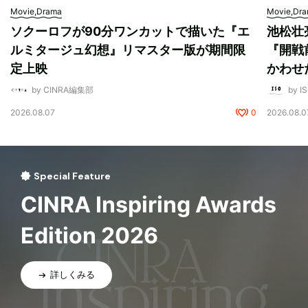
Movie,Drama
Movie,Dr
ソクーロフが90分ワンカットで描いた『エ
池松壮
ルミタージュ幻想』リマスター版が期間限
『開戦
定上映
かわせ
by CINRA編集部
by I
2026.08.07
0
2026.08.0
Special Feature
CINRA Inspiring Awards
Edition 2026
詳しくみる