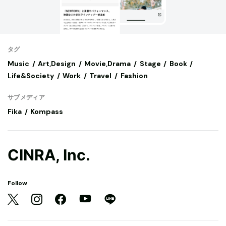
タグ
Music
Art,Design
Movie,Drama
Stage
Book
Life&Society
Work
Travel
Fashion
サブメディア
Fika
Kompass
CINRA, Inc.
Follow