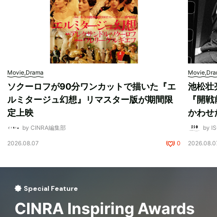
Movie,Drama
Movie,Dr
ソクーロフが90分ワンカットで描いた『エ
池松壮
ルミタージュ幻想』リマスター版が期間限
『開戦
定上映
かわせ
by CINRA編集部
by I
2026.08.07
0
2026.08.0
Special Feature
CINRA Inspiring Awards