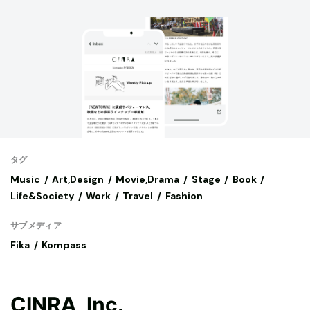
タグ
Music
Art,Design
Movie,Drama
Stage
Book
Life&Society
Work
Travel
Fashion
サブメディア
Fika
Kompass
CINRA, Inc.