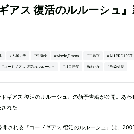
ギアス 復活のルルーシュ』
郎
#大塚明夫
#村瀬歩
#白鳥哲
#Movie,Drama
#ALI PROJECT
#コードギアス 復活のルルーシュ
#谷口悟朗
#ゆかな
#島﨑信長
ードギアス 復活のルルーシュ』の新予告編が公開。あわ
表された。
公開される『コードギアス 復活のルルーシュ』は、200