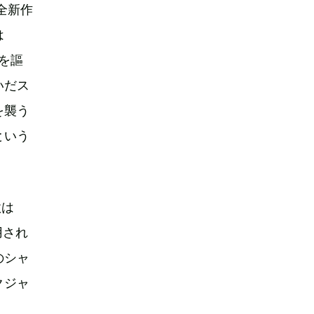
全新作
は
を謳
いだス
を襲う
という
歌は
用され
のシャ
クジャ