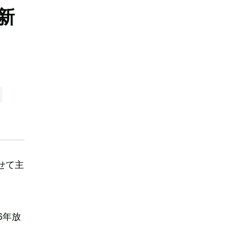
新
せて主
6年放