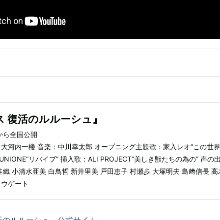
ス 復活のルルーシュ』
）から全国公開
：大河内一楼 音楽：中川幸太郎 オープニング主題歌：家入レオ“この世界
IONE“リバイブ” 挿入歌：ALI PROJECT“美しき獣たちの為の” 声の
佳織 小清水亜美 白鳥哲 新井里美 戸田恵子 村瀬歩 大塚明夫 島﨑信長 高
ョウゲート
活のルルーシュ 公式サイト