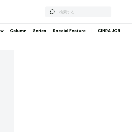
ew
Column
Series
Special Feature
CINRA JOB