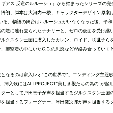
ドギアス 反逆のルルーシュ』から始まったシリーズの完
口悟朗、脚本は大河内一楼、キャラクターデザイン原案
ている。物語の舞台はルルーシュがいなくなった後、平和
謎の敵に連れ去られたナナリーと、ゼロの仮面を受け継
ジルクスタン王国に潜入したカレン、ロイド、咲世子ら
、襲撃者の中にいたC.C.の思惑などが絡み合っていく
となるのは家入レオ“この世界で”。エンディング主題
”、挿入歌にはALI PROJECT“美しき獣たちの為の”が起
クターとして戸田恵子が声を担当するジルクスタン王国
声を担当するフォーグナー、津田健次郎が声を担当する