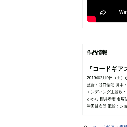
作品情報
『コードギア
2019年2月9日（土
監督：谷口悟朗 脚本
エンディング主題歌：UN
ゆかな 櫻井孝宏 名塚
津田健次郎 配給：シ
コードギアス復