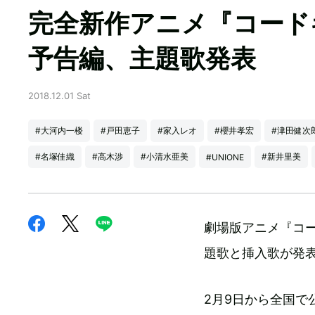
完全新作アニメ『コード
予告編、主題歌発表
2018.12.01 Sat
#大河内一楼
#戸田恵子
#家入レオ
#櫻井孝宏
#津田健次
#名塚佳織
#高木渉
#小清水亜美
#新井里美
#UNIONE
劇場版アニメ『コ
題歌と挿入歌が発
2月9日から全国で