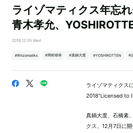
ライゾマティクス年忘れ
青木孝允、YOSHIROTT
2018.12.05 Wed
#岡村靖幸
#真鍋大度
#
#Rhizomatiks
#YOSHIROTTEN
ライゾマティクスによる
2018“Licensed
真鍋大度、石橋素
クス。12月7日に開催