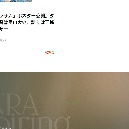
ッサム』ポスター公開。タ
督は奥山大史、語りは三條
サー
編集部
0
NRA