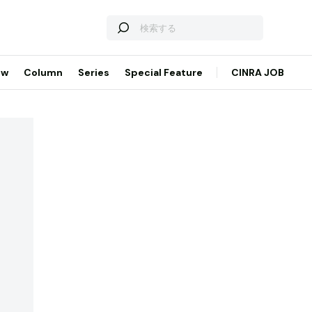
ew
Column
Series
Special Feature
CINRA JOB