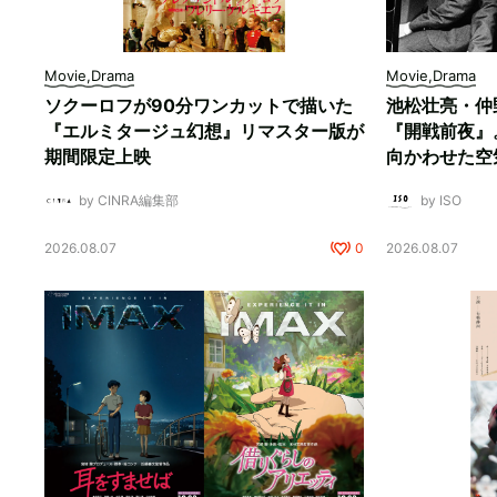
Movie,Drama
Movie,Drama
ソクーロフが90分ワンカットで描いた
池松壮亮・仲
『エルミタージュ幻想』リマスター版が
『開戦前夜』
期間限定上映
向かわせた空
by CINRA編集部
by ISO
2026.08.07
0
2026.08.07