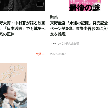
Book
野太賀・中村蒼が語る映画
東野圭吾『永遠の記憶』発売記念
。「日本必敗」でも戦争へ
ペーン第3弾。東野圭吾お気に入
気の正体
文を推理
by CINRA編集部
39
2026.08.07