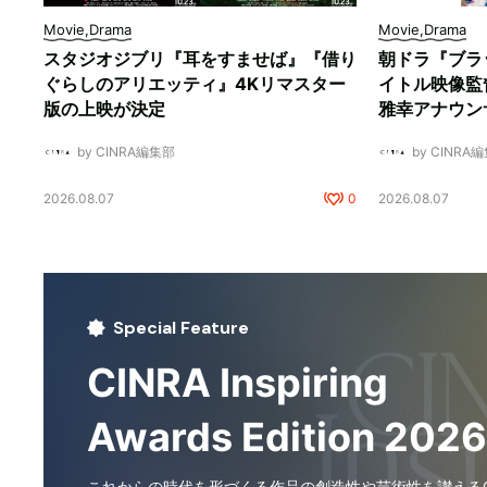
Movie,Drama
Movie,Drama
スタジオジブリ『耳をすませば』『借り
朝ドラ『ブラ
ぐらしのアリエッティ』4Kリマスター
イトル映像監
版の上映が決定
雅幸アナウン
by CINRA編集部
by CINRA
2026.08.07
0
2026.08.07
Special Feature
CINRA Inspiring
Awards Edition 2026
これからの時代を形づくる作品の創造性や芸術性を讃えるCI