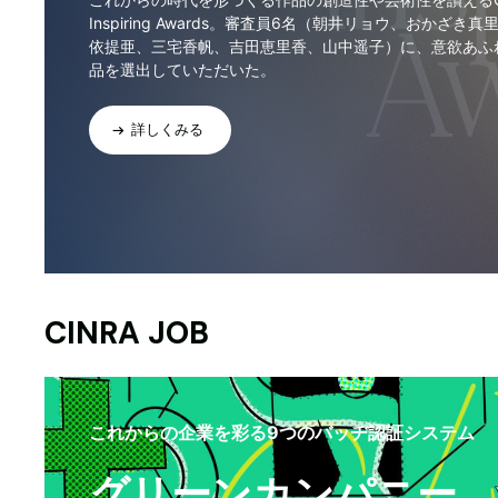
Inspiring Awards。審査員6名（朝井リョウ、おかざき真
依提亜、三宅香帆、吉田恵里香、山中遥子）に、意欲あふ
品を選出していただいた。
詳しくみる
CINRA JOB
これからの企業を彩る9つのバッヂ認証システム
グリーンカンパニー