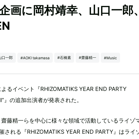
企画に岡村靖幸、山口一郎
EN
山口一郎
#石橋素
#齋藤精一
#AOKI takamasa
#Music
イベント『RHIZOMATIKS YEAR END PARTY
 to Ill”』の追加出演者が発表された。
、齋藤精一らを中心に様々な領域で活動しているライゾ
される『RHIZOMATIKS YEAR END PARTY』はラ