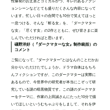
性爆発のお芝居とコミカルかつ、キレのあるアクシ
ョンシーンなどとても盛りだくさんな内容になって
います。忙しい日々の合間でも10分で笑えてほっと
一息つける、そんな「斬る女」を、「ダークマター
な女」「尽くす女」の2作とともに、ぜひ皆さまに楽
しんでいただければと思います。
礒野洋好（『ダークマターな女』制作統括）の
コメント
ご覧になって、“ダークマター”とはなんのことだかお
分かりいただけたでしょうか。ドラマ自体はもちろ
んフィクションですが、このダークマターは実際に
あるもので、今世界中の研究者が本当にこぞって研
究している謎の暗黒物質です。この謎のダークマタ
ーをテーマに、作家の上田誠さんにたった10分で描
いてほしいというむちゃぶりをしまして、それを伊