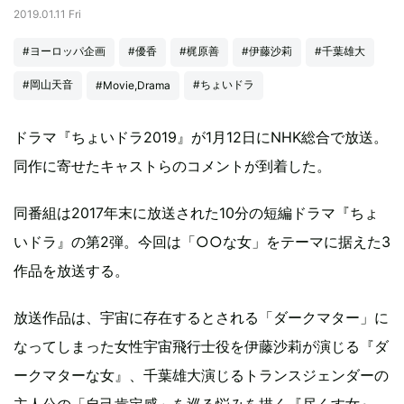
2019.01.11 Fri
#ヨーロッパ企画
#優香
#梶原善
#伊藤沙莉
#千葉雄大
#岡山天音
#ちょいドラ
#Movie,Drama
ドラマ『ちょいドラ2019』が1月12日にNHK総合で放送。
同作に寄せたキャストらのコメントが到着した。
同番組は2017年末に放送された10分の短編ドラマ『ちょ
いドラ』の第2弾。今回は「○○な女」をテーマに据えた3
作品を放送する。
放送作品は、宇宙に存在するとされる「ダークマター」に
なってしまった女性宇宙飛行士役を伊藤沙莉が演じる『ダ
ークマターな女』、千葉雄大演じるトランスジェンダーの
主人公の「自己肯定感」を巡る悩みを描く『尽くす女』、