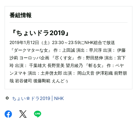
番組情報
『ちょいドラ2019』
2019年1月12日（土）23:30～23:59にNHK総合で放送
『ダークマターな女』 作：上田誠 演出：早川淳 出演： 伊藤
沙莉 ヨーロッパ企画 『尽くす女』 作：野田慈伸 演出：宮下
玲 出演： 千葉雄大 長野里美 望月綾乃 『斬る女』 作：ペヤ
ンヌマキ 演出：土井啓太郎 出演： 岡山天音 伊澤彩織 前野朋
哉 岩谷健司 後藤剛範 えんどぅ
ちょい☆ドラ2019 | NHK