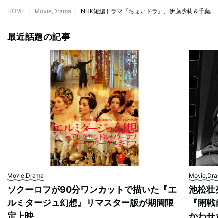
HOME
Movie,Drama
NHK短編ドラマ『ちょいドラ』、伊藤沙莉＆千葉雄
最近話題の記事
Movie,Drama
Movie,Dr
ソクーロフが90分ワンカットで描いた『エ
池松壮
ルミタージュ幻想』リマスター版が期間限
『開戦
定上映
かわせ