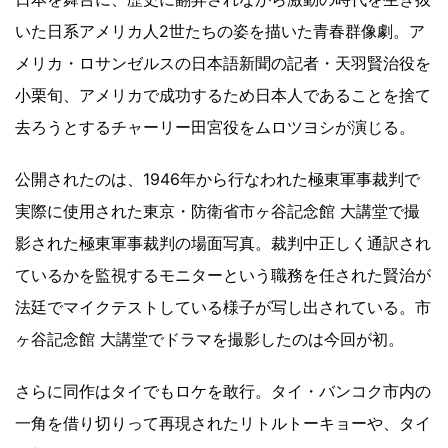
いた日系アメリカ人2世たちの姿を描いた青春群像劇。ア
メリカ・ロサンゼルスの日本語新聞の記者・天羽賢治役を
小栗旬、アメリカで成功するため日本人であることを捨て
去ろうとするチャーリー田宮役をムロツヨシが演じる。
公開されたのは、1946年から行なわれた極東軍事裁判で
実際に使用された東京・防衛省市ヶ谷記念館 大講堂で撮
影された極東軍事裁判の場面写真。裁判中正しく通訳され
ているかを監視するモニターという職務を任された賢治が
法廷でマイクテストしている様子が写し出されている。市
ヶ谷記念館 大講堂でドラマを撮影したのは今回が初。
さらに同作はタイでもロケを敢行。タイ・バンコク市内の
一角を借り切りって再現されたリトルトーキョーや、タイ