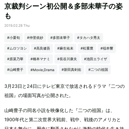
京裁判シーン初公開＆多部未華子の姿
も
2019.02.28 Thu
#小栗旬
#仲里依紗
#多部未華子
#タカハタ秀太
#ムロツヨシ
#高良健吾
#麻生祐未
#松重豊
#稲本響
#原菜乃華
#橋本マナミ
#長谷川康夫
#池田エライザ
#山崎豊子
#新田真剣佑
#二つの祖国
#Movie,Drama
3月23日と24日にテレビ東京で放送されるドラマ『二つの
祖国』の場面写真が公開された。
山崎豊子の同名小説を映像化した『二つの祖国』は、
1900年代と第二次世界大戦前、戦中、戦後のアメリカと
日本を舞台に、歴史に翻弄されながら激動の時代を生き抜