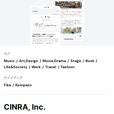
タグ
Music
Art,Design
Movie,Drama
Stage
Book
Life&Society
Work
Travel
Fashion
サブメディア
Fika
Kompass
CINRA, Inc.