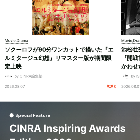
Movie,Drama
Movie,Dr
ソクーロフが90分ワンカットで描いた『エ
池松壮
ルミタージュ幻想』リマスター版が期間限
『開戦
定上映
かわせ
by CINRA編集部
by I
2026.08.07
0
2026.08.0
Special Feature
CINRA Inspiring Awards