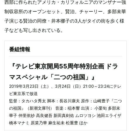
西部に作られたアメリカ・カリフォルニアのマンザナー強
制収容所のオープンセット、賢治、チャーリー、多部未華
子演じる賢治の同僚・井本梛子の3人がタイの街を歩く様
子なども写し出されている。
番組情報
『テレビ東京開局55周年特別企画 ドラ
マスペシャル「二つの祖国」』
2019年3月23日（土）、3月24日（日）21:00～23:24にテレ
ビ東京系で放送
監督：タカハタ秀太 脚本：長谷川康夫 原作：山崎豊子『二つ
の祖国』（新潮文庫刊） 音楽：稲本響 出演： 小栗旬 多部未
華子 仲里依紗 高良健吾 新田真剣佑 ムロツヨシ 池田エライザ
橋本マナミ 原菜乃華 麻生祐未 松重豊 ほか