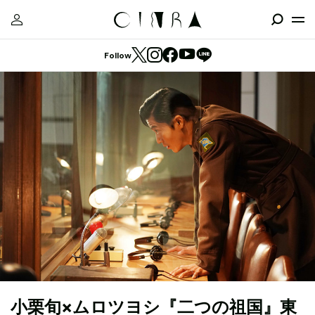
Follow
小栗旬×ムロツヨシ『二つの祖国』東