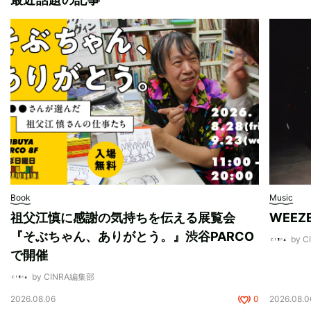
Book
Music
祖父江慎に感謝の気持ちを伝える展覧会
WEE
『そぶちゃん、ありがとう。』渋谷PARCO
by 
で開催
by CINRA編集部
2026.08.06
0
2026.08.0