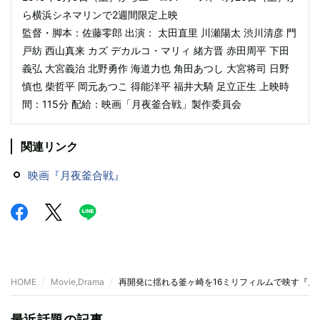
ら横浜シネマリンで2週間限定上映
監督・脚本：佐藤零郎 出演： 太田直里 川瀬陽太 渋川清彦 門
戸紡 西山真来 カズ デカルコ・マリィ 緒方晋 赤田周平 下田
義弘 大宮義治 北野勇作 海道力也 角田あつし 大宮将司 日野
慎也 柴哲平 岡元あつこ 得能洋平 福井大騎 足立正生 上映時
間：115分 配給：映画「月夜釜合戦」製作委員会
関連リンク
映画『月夜釜合戦』
HOME
Movie,Drama
再開発に揺れる釜ヶ崎を16ミリフィルムで映す『月
最近話題の記事