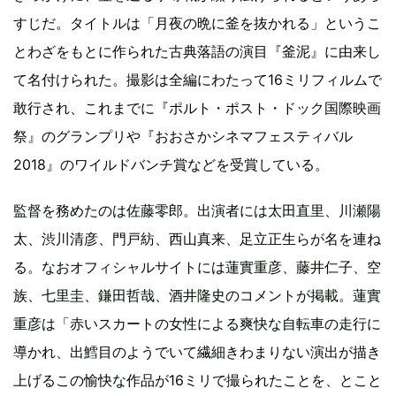
すじだ。タイトルは「月夜の晩に釜を抜かれる」というこ
とわざをもとに作られた古典落語の演目『釜泥』に由来し
て名付けられた。撮影は全編にわたって16ミリフィルムで
敢行され、これまでに『ポルト・ポスト・ドック国際映画
祭』のグランプリや『おおさかシネマフェスティバル
2018』のワイルドバンチ賞などを受賞している。
監督を務めたのは佐藤零郎。出演者には太田直里、川瀬陽
太、渋川清彦、門戸紡、西山真来、足立正生らが名を連ね
る。なおオフィシャルサイトには蓮實重彦、藤井仁子、空
族、七里圭、鎌田哲哉、酒井隆史のコメントが掲載。蓮實
重彦は「赤いスカートの女性による爽快な自転車の走行に
導かれ、出鱈目のようでいて繊細きわまりない演出が描き
上げるこの愉快な作品が16ミリで撮られたことを、とこと