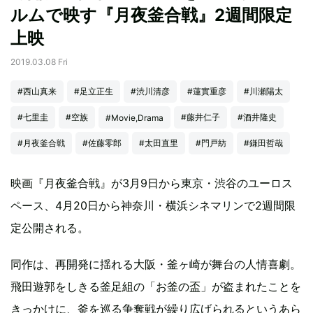
ルムで映す『月夜釜合戦』2週間限定
上映
2019.03.08 Fri
#西山真来
#足立正生
#渋川清彦
#蓮實重彦
#川瀬陽太
#七里圭
#空族
#藤井仁子
#酒井隆史
#Movie,Drama
#月夜釜合戦
#佐藤零郎
#太田直里
#門戸紡
#鎌田哲哉
映画『月夜釜合戦』が3月9日から東京・渋谷のユーロス
ペース、4月20日から神奈川・横浜シネマリンで2週間限
定公開される。
同作は、再開発に揺れる大阪・釜ヶ崎が舞台の人情喜劇。
飛田遊郭をしきる釜足組の「お釜の盃」が盗まれたことを
きっかけに、釜を巡る争奪戦が繰り広げられるというあら