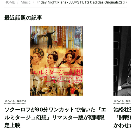
HOME
Music
Friday Night Plans×JJJ×STUTSとadidas Originalsコ
最近話題の記事
Movie,Drama
Movie,Dr
ソクーロフが90分ワンカットで描いた『エ
池松壮
ルミタージュ幻想』リマスター版が期間限
『開戦
定上映
かわせ