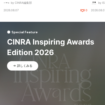
by CINRA編集部
by I
2026.08.07
0
2026.08.0
Special Feature
CINRA Inspiring Awards
Edition 2026
詳しくみる