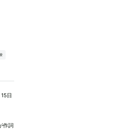
加
蛍
15日
が作詞