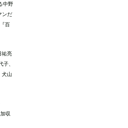
る中野
マンだ
品『百
田祐亮
佳代子、
、犬山
ャ
追加収