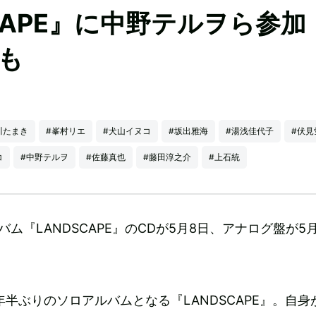
SCAPE』に中野テルヲら参
も
川たまき
#峯村リエ
#犬山イヌコ
#坂出雅海
#湯浅佳代子
#伏見
コ
#中野テルヲ
#佐藤真也
#藤田淳之介
#上石統
バム『LANDSCAPE』のCDが5月8日、アナログ盤が5月
。
3年半ぶりのソロアルバムとなる『LANDSCAPE』。自身