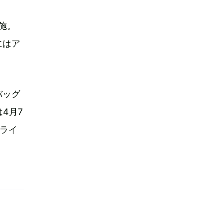
実施。
にはア
バッグ
4月7
念ライ