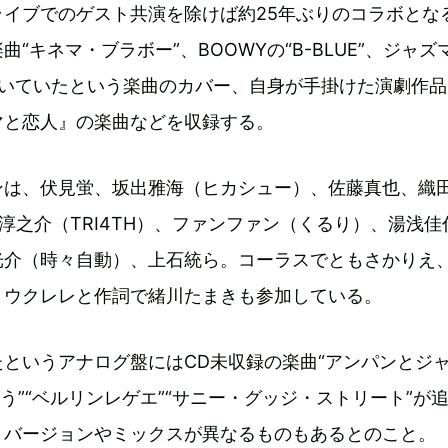
ライブでのゲスト共演を除けば約25年ぶりのコラボとな
“キネマ・ブラボー”、BOOWYの“B-BLUE”、ジャズ
聴いていたという楽曲のカバー、自身が手掛けた演劇作
マと恋人』の楽曲などを収録する。
ンは、伏見蛍、坂出雅海（ヒカシュー）、佐藤真也、織
藤田淳之介（TRI4TH）、ファンファン（くるり）、湯浅
光介（時々自動）、上石統ら。コーラスでともさかりえ
、ウクレレと作詞で緒川たまきも参加している。
というアナログ盤にはCD未収録の楽曲“アンパンとジ
ょう”“ベルリンレゲエ”“サニー・グッジ・ストリート”が
、バージョンやミックスが異なるものもあるとのこと。