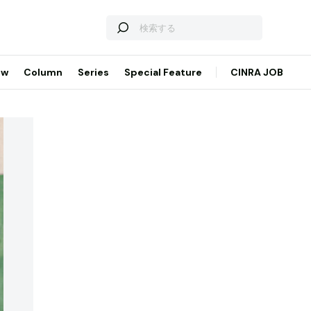
ew
Column
Series
Special Feature
CINRA JOB