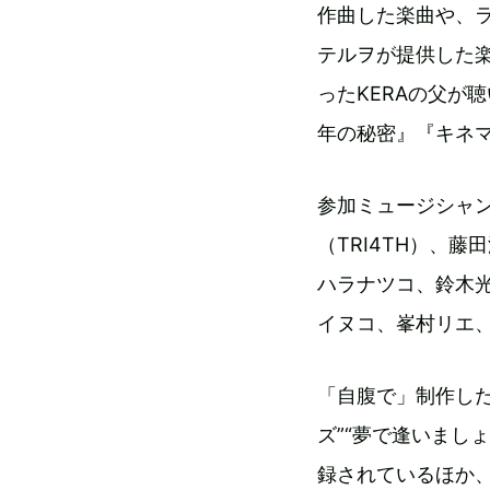
作曲した楽曲や、
テルヲが提供した楽曲
ったKERAの父が
年の秘密』『キネ
参加ミュージシャ
（TRI4TH）、
ハラナツコ、鈴木
イヌコ、峯村リエ
「自腹で」制作した
ズ”“夢で逢いまし
録されているほか