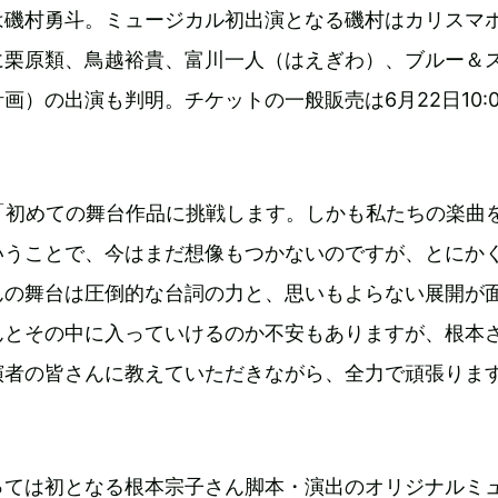
は磯村勇斗。ミュージカル初出演となる磯村はカリスマ
に栗原類、鳥越裕貴、富川一人（はえぎわ）、ブルー＆
画）の出演も判明。チケットの一般販売は6月22日10:0
DEは「初めての舞台作品に挑戦します。しかも私たちの楽曲
いうことで、今はまだ想像もつかないのですが、とにか
んの舞台は圧倒的な台詞の力と、思いもよらない展開が
んとその中に入っていけるのか不安もありますが、根本
演者の皆さんに教えていただきながら、全力で頑張りま
っては初となる根本宗子さん脚本・演出のオリジナルミ