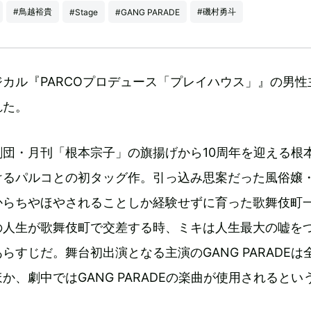
#鳥越裕貴
#磯村勇斗
#Stage
#GANG PARADE
カル『PARCOプロデュース「プレイハウス」』の男性
れた。
団・月刊「根本宗子」の旗揚げから10周年を迎える根
けるパルコとの初タッグ作。引っ込み思案だった風俗嬢
からちやほやされることしか経験せずに育った歌舞伎町
の人生が歌舞伎町で交差する時、ミキは人生最大の嘘を
らすじだ。舞台初出演となる主演のGANG PARADEは
か、劇中ではGANG PARADEの楽曲が使用されるとい