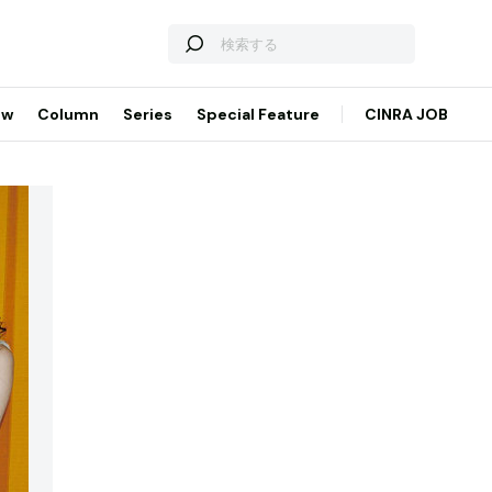
ew
Column
Series
Special Feature
CINRA JOB