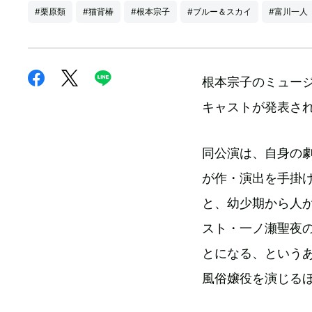
#栗原類
#猫背椿
#根本宗子
#ブルー＆スカイ
#富川一人
根本宗子のミュージ
キャストが発表さ
同公演は、自身の劇
が作・演出を手掛
と、幼少期から人
スト・一ノ瀬聖夜
とになる、というあ
風俗嬢役を演じるほ