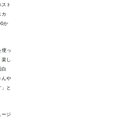
ホスト
スカ
0か
を使っ
く楽し
面白
さんや
す」と
ュージ