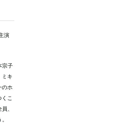
主演
本宗子
・ミキ
一のホ
つくこ
全員、
う。