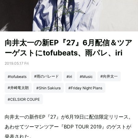
向井太一の新EP『27』6月配信＆ツア
ーゲストにtofubeats、雨パレ、iri
2019.05.17 Fri
#雨のパレード
#向井太一
#tofubeats
#iri
#Music
#井崎竜太朗
#Shin Sakiura
#Friday Night Plans
#CELSIOR COUPE
向井太一の新作EP『27』が6月19日に配信限定リリース。
あわせてツーマンツアー『BDP TOUR 2019』のゲストが
発表された。