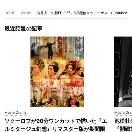
HOME
Music
向井太一の新EP『27』6月配信＆ツアーゲストにtofubeats、
最近話題の記事
Movie,Drama
Movie,Dr
ソクーロフが90分ワンカットで描いた『エ
池松壮
ルミタージュ幻想』リマスター版が期間限
『開戦