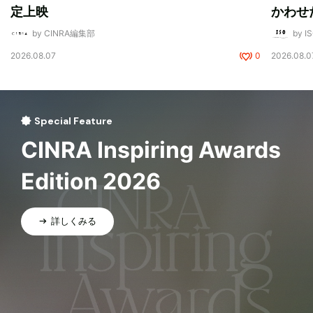
定上映
かわせ
by CINRA編集部
by I
2026.08.07
0
2026.08.0
Special Feature
CINRA Inspiring Awards
Edition 2026
詳しくみる